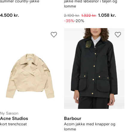
summer country-jakke
jakke med løbesnor i taljen og
lomme
4.500 kr.
1.058 kr.
2.100 kr.
1.322 kr.
-35%
-20%
Ny Sæson
Acne Studios
Barbour
kort trenchcoat
Acorn jakke med knapper og
lomme