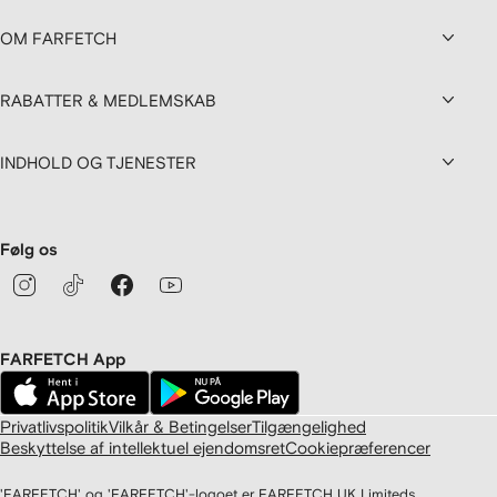
OM FARFETCH
RABATTER & MEDLEMSKAB
INDHOLD OG TJENESTER
Følg os
FARFETCH App
Privatlivspolitik
Vilkår & Betingelser
Tilgængelighed
Beskyttelse af intellektuel ejendomsret
Cookiepræferencer
'FARFETCH' og 'FARFETCH'-logoet er FARFETCH UK Limiteds