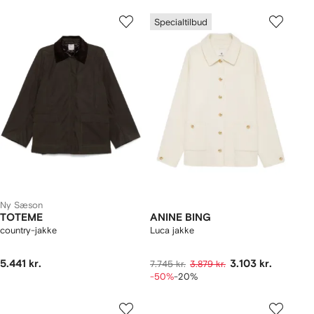
Specialtilbud
Ny Sæson
TOTEME
ANINE BING
country-jakke
Luca jakke
5.441 kr.
3.103 kr.
7.745 kr.
3.879 kr.
-50%
-20%