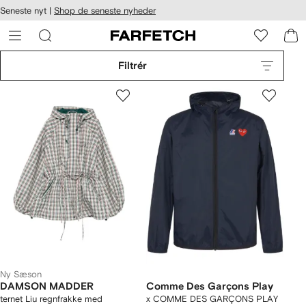
Seneste nyt |
Shop de seneste nyheder
gængelighed
pring til
 FARFETCH
ovedsiden
Filtrér
Ny Sæson
DAMSON MADDER
Comme Des Garçons Play
ternet Liu regnfrakke med
x COMME DES GARÇONS PLAY