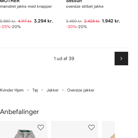
MOTHER
Sessùn
mønstret jakke med knapper
oversize stribet jakke
3.294 kr.
1.942 kr.
5.880 kr.
4.117 kr.
3.469 kr.
2.428 kr.
-25%
-20%
-30%
-20%
1 ud af 39
Næste
Kvinder Hjem
Tøj
Jakker
Oversize jakker
Anbefalinger
iser
1
2
3
ud
ud
ud
ud
af
af
af