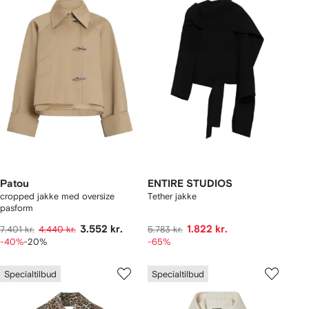
Patou
ENTIRE STUDIOS
cropped jakke med oversize
Tether jakke
pasform
3.552 kr.
1.822 kr.
7.401 kr.
4.440 kr.
5.783 kr.
-40%
-20%
-65%
Specialtilbud
Specialtilbud