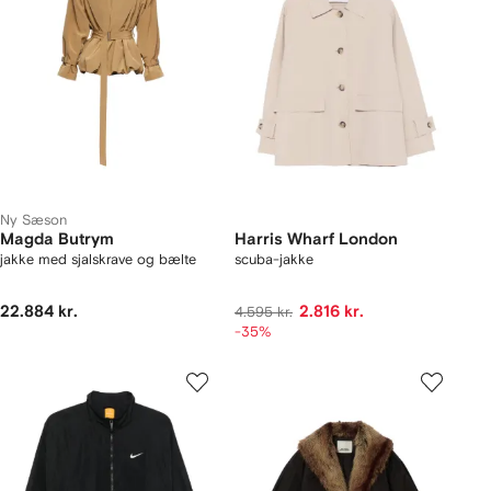
Ny Sæson
Magda Butrym
Harris Wharf London
jakke med sjalskrave og bælte
scuba-jakke
22.884 kr.
2.816 kr.
4.595 kr.
-35%