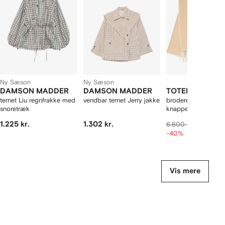
f
12
12
12
2
arer
Ny Sæson
Ny Sæson
DAMSON MADDER
DAMSON MADDER
TOTEME
ternet Liu regnfrakke med
vendbar ternet Jerry jakke
broderet jakke med
snoretræk
knapper og tørklæ
1.225 kr.
1.302 kr.
3.960 k
6.600 kr.
-40%
Vis mere