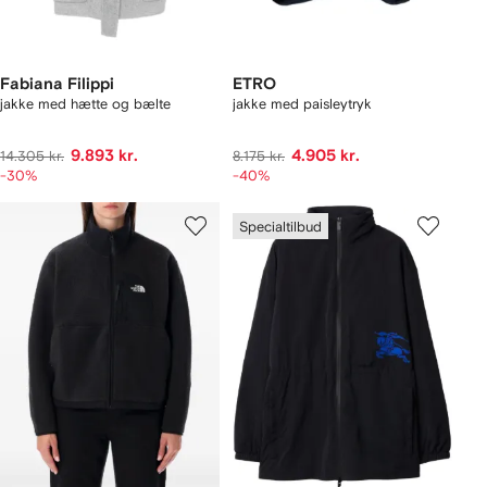
Fabiana Filippi
ETRO
jakke med hætte og bælte
jakke med paisleytryk
9.893 kr.
4.905 kr.
14.305 kr.
8.175 kr.
-30%
-40%
Specialtilbud