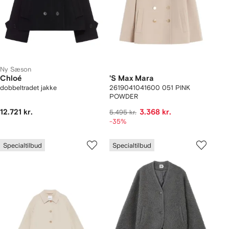
Ny Sæson
Chloé
'S Max Mara
dobbeltradet jakke
2619041041600 051 PINK
POWDER
12.721 kr.
3.368 kr.
5.495 kr.
-35%
Specialtilbud
Specialtilbud