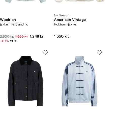
Ny Sæson
Woolrich
American Vintage
jakke i hørblanding
Hoktown jakke
1.248 kr.
1.550 kr.
2.600 kr.
1.560 kr.
-40%
-20%