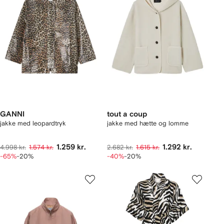
GANNI
tout a coup
jakke med leopardtryk
jakke med hætte og lomme
1.259 kr.
1.292 kr.
4.998 kr.
1.574 kr.
2.682 kr.
1.615 kr.
-65%
-20%
-40%
-20%