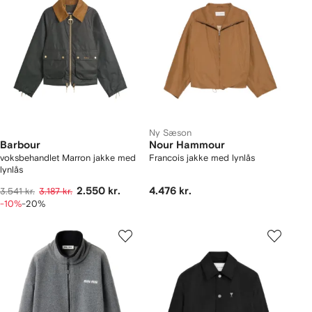
Ny Sæson
Barbour
Nour Hammour
voksbehandlet Marron jakke med
Francois jakke med lynlås
lynlås
2.550 kr.
4.476 kr.
3.541 kr.
3.187 kr.
-10%
-20%