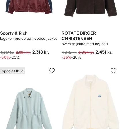
Sporty & Rich
ROTATE BIRGER
logo-embroidered hooded jacket
CHRISTENSEN
oversize jakke med høj hals
2.318 kr.
2.451 kr.
4.317 kr.
2.897 kr.
4.372 kr.
3.064 kr.
-30%
-20%
-25%
-20%
Specialtilbud