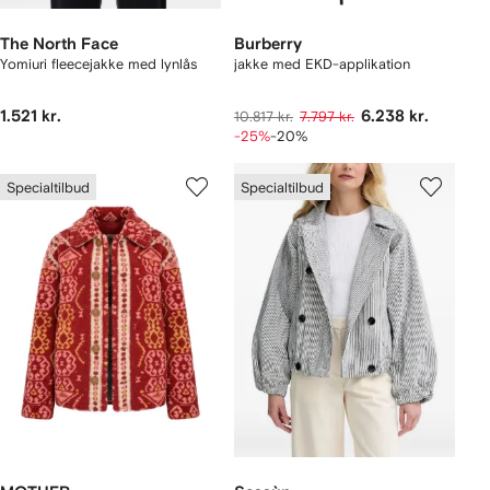
The North Face
Burberry
Yomiuri fleecejakke med lynlås
jakke med EKD-applikation
1.521 kr.
6.238 kr.
10.817 kr.
7.797 kr.
-25%
-20%
Specialtilbud
Specialtilbud