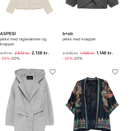
ASPESI
b+ab
jakke med raglanærmer og
jakke med knapper
knapper
2.138 kr.
1.148 kr.
4.111 kr.
2.672 kr.
2.045 kr.
1.435 kr.
-35%
-20%
-30%
-20%