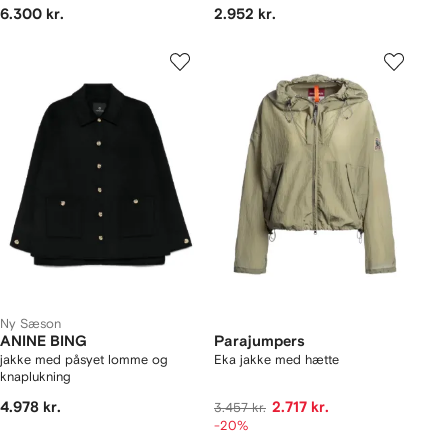
6.300 kr.
2.952 kr.
Ny Sæson
ANINE BING
Parajumpers
jakke med påsyet lomme og
Eka jakke med hætte
knaplukning
4.978 kr.
2.717 kr.
3.457 kr.
-20%