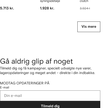
syningsdetalje
clutch
5.713 kr.
1.928 kr.
3.843 kr
3.924 kr.
Vis mere
Gå aldrig glip af noget
Tilmeld dig og få kampagner, specielt udvalgte nye varer,
lageropdateringer og meget andet – direkte i din indbakke.
MODTAG OPDATERINGER PÅ
E-mail
Tilmeld dig