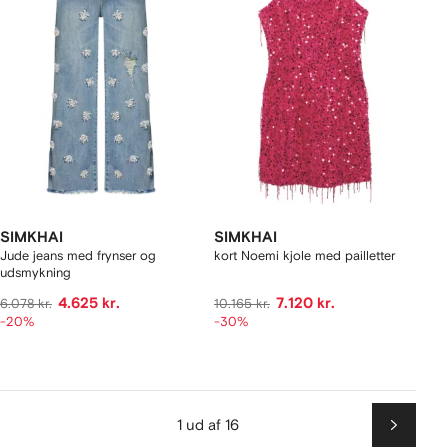
SIMKHAI
SIMKHAI
Jude jeans med frynser og
kort Noemi kjole med pailletter
udsmykning
4.625 kr.
7.120 kr.
6.078 kr.
10.165 kr.
-20%
-30%
1 ud af 16
Næste