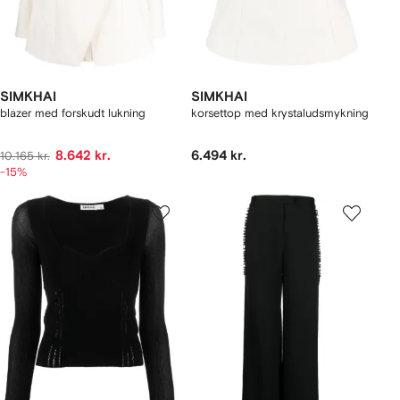
SIMKHAI
SIMKHAI
blazer med forskudt lukning
korsettop med krystaludsmykning
8.642 kr.
6.494 kr.
10.165 kr.
-15%