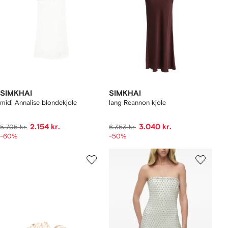
SIMKHAI
SIMKHAI
midi Annalise blondekjole
lang Reannon kjole
2.154 kr.
3.040 kr.
5.705 kr.
6.353 kr.
-60%
-50%