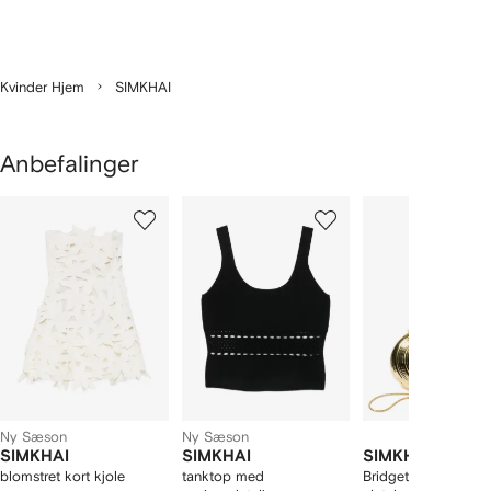
Kvinder Hjem
SIMKHAI
Anbefalinger
iser
1
2
3
ud
ud
ud
ud
af
af
af
f
12
12
12
2
arer
Ny Sæson
Ny Sæson
SIMKHAI
SIMKHAI
SIMKHAI
blomstret kort kjole
tanktop med
Bridget shell-formet