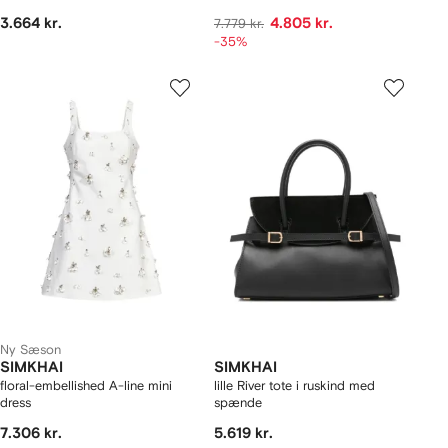
3.664 kr.
4.805 kr.
7.779 kr.
-35%
Ny Sæson
SIMKHAI
SIMKHAI
floral-embellished A-line mini
lille River tote i ruskind med
dress
spænde
7.306 kr.
5.619 kr.