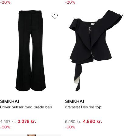
-20%
-20%
SIMKHAI
SIMKHAI
Dover bukser med brede ben
draperet Desiree top
2.278 kr.
4.890 kr.
4.557 kr.
6.980 kr.
-50%
-30%