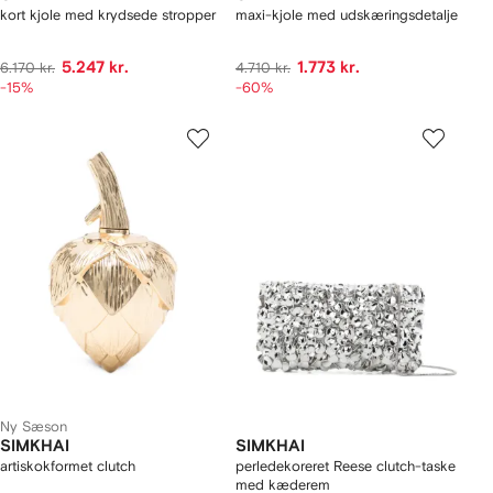
kort kjole med krydsede stropper
maxi-kjole med udskæringsdetalje
5.247 kr.
1.773 kr.
6.170 kr.
4.710 kr.
-15%
-60%
Ny Sæson
SIMKHAI
SIMKHAI
artiskokformet clutch
perledekoreret Reese clutch-taske
med kæderem