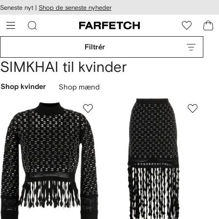
Seneste nyt |
Shop de seneste nyheder
gængelighed
pring til
 FARFETCH
ovedsiden
Filtrér
SIMKHAI til kvinder
Shop kvinder
Shop mænd