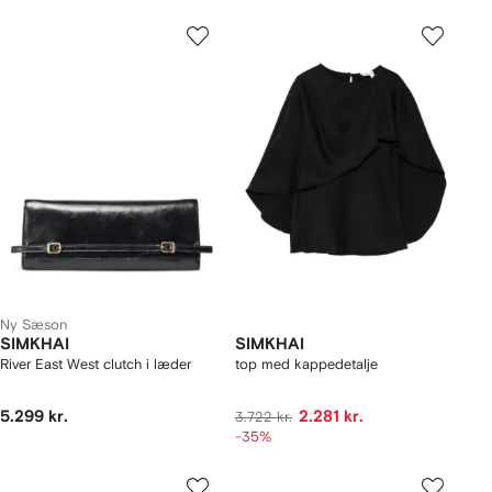
Ny Sæson
SIMKHAI
SIMKHAI
River East West clutch i læder
top med kappedetalje
5.299 kr.
2.281 kr.
3.722 kr.
-35%