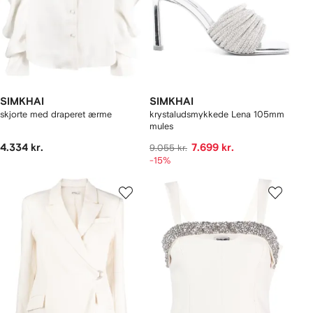
SIMKHAI
SIMKHAI
skjorte med draperet ærme
krystaludsmykkede Lena 105mm
mules
4.334 kr.
7.699 kr.
9.055 kr.
-15%