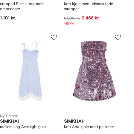
cropped Estelle top med
kort kjole med udsmykkede
draperinger
stropper
1.101 kr.
2.468 kr.
6.992 kr.
-60%
Ny Sæson
SIMKHAI
SIMKHAI
mellemlang Avaleigh kjole
kort Arta kjole med pailletter