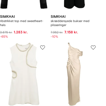
SIMKHAI
SIMKHAI
ribstrikket top med sweetheart-
skræddersyede bukser med
hals
plisseringer
1.283 kr.
7.158 kr.
3.675 kr.
7.952 kr.
-65%
-10%