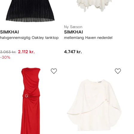
Ny Sæson
SIMKHAI
SIMKHAI
halvgennemsigtig Oakley tanktop
mellemlang Haven nederdel
2.112 kr.
4.747 kr.
3.063 kr.
-30%