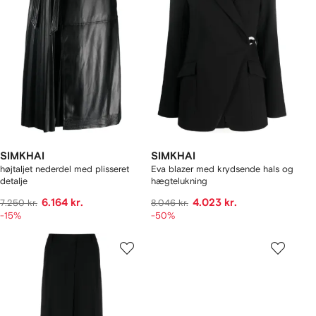
SIMKHAI
SIMKHAI
højtaljet nederdel med plisseret
Eva blazer med krydsende hals og
detalje
hægtelukning
6.164 kr.
4.023 kr.
7.250 kr.
8.046 kr.
-15%
-50%