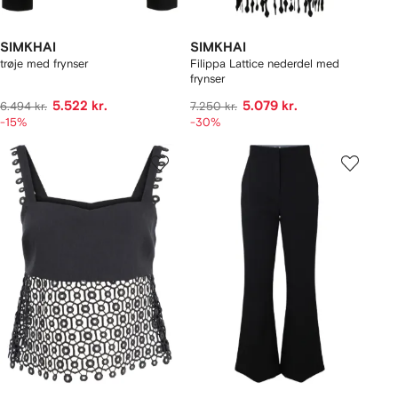
SIMKHAI
SIMKHAI
trøje med frynser
Filippa Lattice nederdel med
frynser
5.522 kr.
5.079 kr.
6.494 kr.
7.250 kr.
-15%
-30%