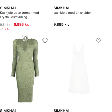
SIMKHAI
SIMKHAI
Kat kjole uden ærmer med
satinkjole med én skulder
krystaludsmykning
6.893 kr.
9.895 kr.
9.841 kr.
-30%
SIMKHAI
SIMKHAI