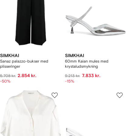
SIMKHAI
SIMKHAI
Sanaz palazzo-bukser med
60mm Kaian mules med
plisseringer
krystaludsmykning
2.854 kr.
7.833 kr.
5.708 kr.
9.213 kr.
-50%
-15%