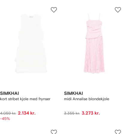
SIMKHAI
SIMKHAI
kort stribet kjole med frynser
midi Annalise blondekjole
2.134 kr.
3.273 kr.
4.059 kr.
3.355 kr.
-45%