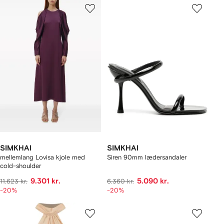
SIMKHAI
SIMKHAI
mellemlang Lovisa kjole med
Siren 90mm lædersandaler
cold-shoulder
9.301 kr.
5.090 kr.
11.623 kr.
6.360 kr.
-20%
-20%