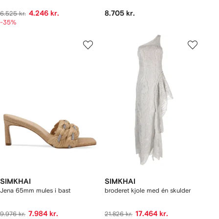
4.246 kr.
8.705 kr.
6.525 kr.
-35%
SIMKHAI
SIMKHAI
Jena 65mm mules i bast
broderet kjole med én skulder
7.984 kr.
17.464 kr.
9.976 kr.
21.826 kr.