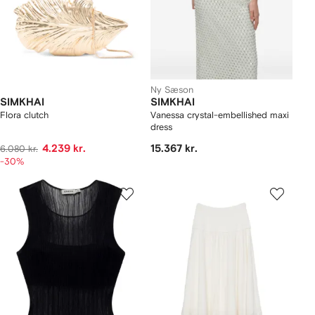
Ny Sæson
SIMKHAI
SIMKHAI
Flora clutch
Vanessa crystal-embellished maxi
dress
4.239 kr.
15.367 kr.
6.080 kr.
-30%