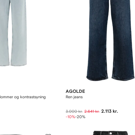
AGOLDE
lommer og kontrastsyning
Ren jeans
2.113 kr.
3.000 kr.
2.641 kr.
-10%
-20%