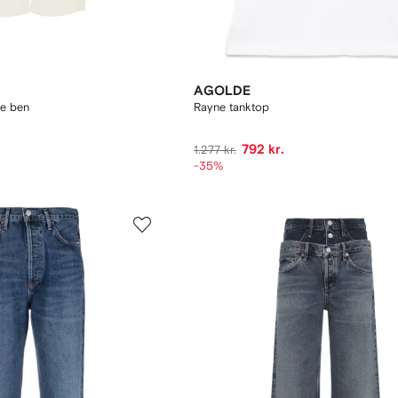
AGOLDE
de ben
Rayne tanktop
792 kr.
1.277 kr.
-35%