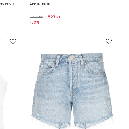
jedesign
Leena jeans
1.527 kr.
3.116 kr.
-50%