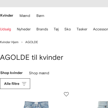
gængelighed
pring til
 FARFETCH
ovedsiden
Kvinder
Mænd
Børn
rug
Udsalg
Nyheder
Brands
Tøj
Sko
Tasker
Accessor
astaturets
le
Kvinder Hjem
AGOLDE
avigere.
AGOLDE til kvinder
Shop kvinder
Shop mænd
Alle filtre