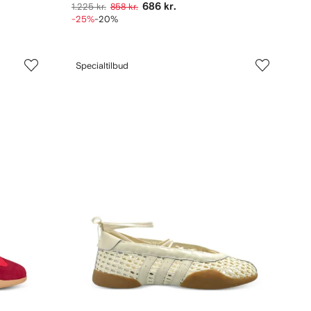
686 kr.
1.225 kr.
858 kr.
-25%
-20%
Specialtilbud