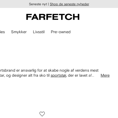
Seneste nyt |
Shop de seneste nyheder
ies
Smykker
Livsstil
Pre-owned
ortsbrand er ansvarlig for at skabe nogle af verdens mest
r, og designer alt fra sko til
sportstøj
, der er lavet af
Mere
såvel som algebaseret EVA-tekstiler. Vælg streetwear-mode
ke Trefoil-logo på alt fra toppe til joggingbukser.