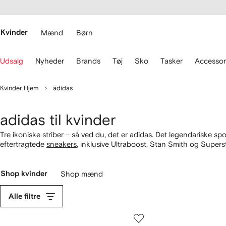
gængelighed
pring til
 FARFETCH
ovedsiden
Kvinder
Mænd
Børn
rug
Udsalg
Nyheder
Brands
Tøj
Sko
Tasker
Accessor
astaturets
le
Kvinder Hjem
adidas
avigere.
adidas til kvinder
Tre ikoniske striber – så ved du, det er adidas. Det legendariske sp
eftertragtede
sneakers
, inklusive Ultraboost, Stan Smith og Supersta
klimabevidste materialer, såsom genanvendt polyester og plastik, 
med omtanke med vores
ansvarsbevidste udvalg
og spot det ikonis
Shop kvinder
Shop mænd
Alle filtre