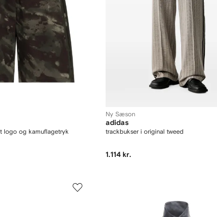
Ny Sæson
adidas
t logo og kamuflagetryk
trackbukser i original tweed
1.114 kr.