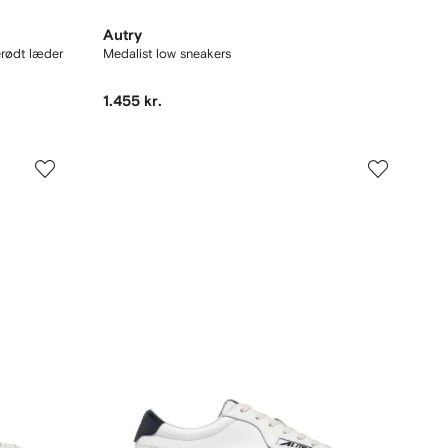
Autry
erødt læder
Medalist low sneakers
1.455 kr.