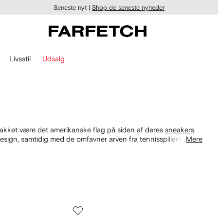
Seneste nyt |
Shop de seneste nyheder
Livsstil
Udsalg
takket være det amerikanske flag på siden af deres
sneakers
.
design, samtidig med de omfavner arven fra tennisspilleren Bob
Mere
tops i forskellige farvekombinationer. Match med streetwear-