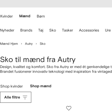
gængelighed
pring til
 FARFETCH
ovedsiden
Kvinder
Mænd
Børn
rug
Nyheder
Brands
Tøj
Sko
Tasker
Accessories
Ure
astaturets
le
Mænd Hjem
Autry
Sko
avigere.
Sko til mænd fra Autry
Design, kvalitet og komfort. Sko fra Autry er med ét genkendelige 
Brandet fusionerer innovativ teknologi med inspiration fra vintage
Lutz. Forvent legefulde Medalist-
low-tops
med slitageeffekt og hi-
inspireret
tøj
.
Shop kvinder
Shop mænd
Alle filtre