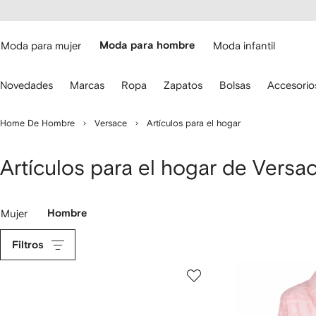
cesibilidad
Ir al
contenido
ARFETCH
principal
Moda para mujer
Moda para hombre
Moda infantil
iliza
Novedades
Marcas
Ropa
Zapatos
Bolsas
Accesorio
s
lechas
el
Home De Hombre
Versace
Artículos para el hogar
eclado
ara
avegar.
Artículos para el hogar de Vers
Mujer
Hombre
Filtros