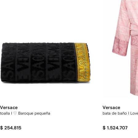
Versace
Versace
toalla I ♡ Baroque pequeña
bata de baño I Lov
$ 254.815
$ 1.524.707