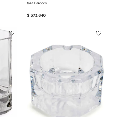
taza Barocco
$ 573.640