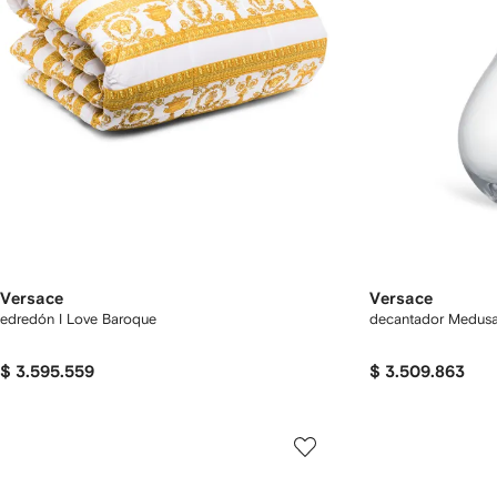
Versace
Versace
edredón I Love Baroque
decantador Medusa
$ 3.595.559
$ 3.509.863