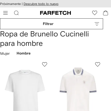
cesibilidad
Ir al
Próximamente |
Descubre todo lo nuevo
contenido
ARFETCH
principal
Filtrar
Ropa de Brunello Cucinelli
para hombre
Mujer
Hombre