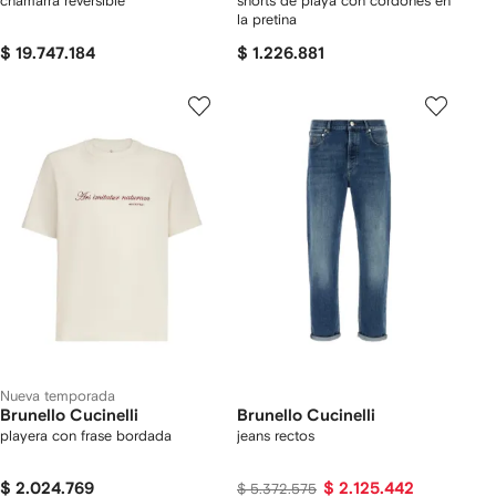
chamarra reversible
shorts de playa con cordones en
la pretina
$ 19.747.184
$ 1.226.881
Nueva temporada
Brunello Cucinelli
Brunello Cucinelli
playera con frase bordada
jeans rectos
$ 2.024.769
$ 2.125.442
$ 5.372.575