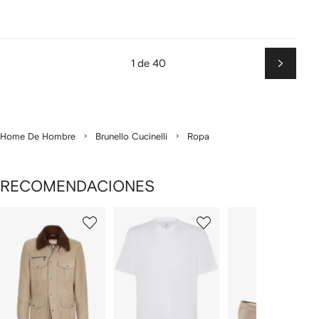
1 de 40
Siguien
Home De Hombre
Brunello Cucinelli
Ropa
RECOMENDACIONES
Mostrando
1
2
3
de
de
de
de
12
12
12
2
rtículos