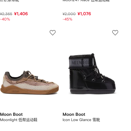
¥1,406
¥1,076
¥2,365
¥2,000
-40%
-45%
Moon Boot
Moon Boot
Moonlight 低帮运动鞋
Icon Low Glance 雪靴