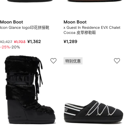
Moon Boot
Moon Boot
Icon Glance logo印花拼接靴
x Guest In Residence EVX Chalet
Cocoa 皮草穆勒鞋
¥1,362
¥1,289
¥2,427
¥1,703
-25%
-20%
特别优惠