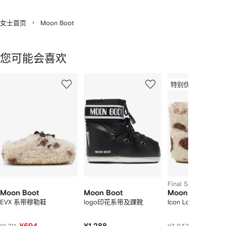
女士首页
Moon Boot
您可能会喜欢
显
1
2
3
示
特别优惠
/
/
/
2
12
12
12
件
商
品
中
的
个
Final Sale
Moon Boot
Moon Boot
Moon Boot
EVX 系带穆勒鞋
logo印花系带及踝靴
Icon Low 雪靴