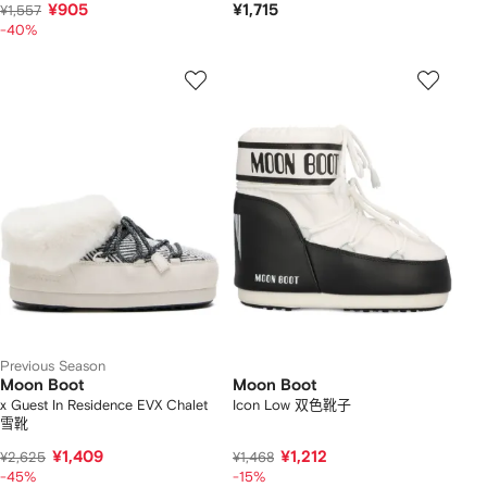
¥905
¥1,715
¥1,557
-40%
Previous Season
Moon Boot
Moon Boot
x Guest In Residence EVX Chalet
Icon Low 双色靴子
雪靴
¥1,409
¥1,212
¥2,625
¥1,468
-45%
-15%