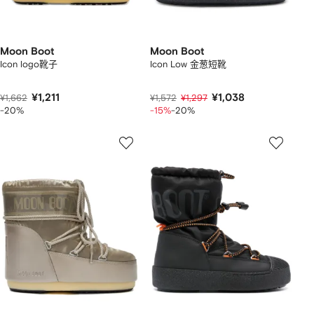
Moon Boot
Moon Boot
Icon logo靴子
Icon Low 金葱短靴
¥1,211
¥1,038
¥1,662
¥1,572
¥1,297
-20%
-15%
-20%