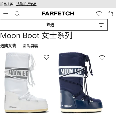
转
ARFETCH
新品上架 |
选购新近单品
至
无障碍网络
主
建设
内
容
筛选
Moon Boot 女士系列
选购女装
选购男装