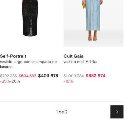
Self-Portrait
Cult Gaia
vestido largo con estampado de
vestido midi Ashika
lunares
$403.678
$882.974
$792.383
$504.597
$1.009.384
-35%
-20%
-10%
1 de 2
Siguien