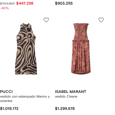
$447.298
$903.255
$794.859
-40%
PUCCI
ISABEL MARANT
vestido con estampado Marmo y
vestido Cleane
volantes
$1.019.172
$1.299.678