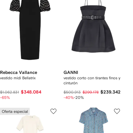
Rebecca Vallance
GANNI
vestido midi Bellatrix
vestido corto con tirantes finos y
cinturón
$348.084
$239.342
$1.062.831
$500.913
$299.178
-65%
-40%
-20%
Oferta especial