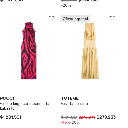
$3.501.650
$394.790
$519.278
-20%
Oferta especial
PUCCI
TOTEME
vestido largo con estampado
vestido fruncido
Labirinto
$1.201.501
$279.233
$407.917
$349.041
-10%
-20%