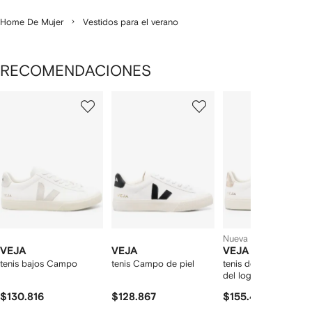
Home De Mujer
Vestidos para el verano
RECOMENDACIONES
Mostrando
1
2
3
de
de
de
de
12
12
12
2
rtículos
Nueva temporada
VEJA
VEJA
VEJA
tenis bajos Campo
tenis Campo de piel
tenis de piel con par
del logo
$130.816
$128.867
$155.458