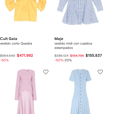
Cult Gaia
Maje
vestido corto Questra
vestido midi con cuadros
estampados
$471.992
$155.837
$964.540
$386.124
$194.796
-50%
-50%
-20%