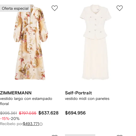
Oferta especial
ZIMMERMANN
Self-Portrait
vestido largo con estampado
vestido midi con paneles
floral
$637.628
$694.956
$995.361
$797.035
-15%
-20%
Recíbelo por
$493.771