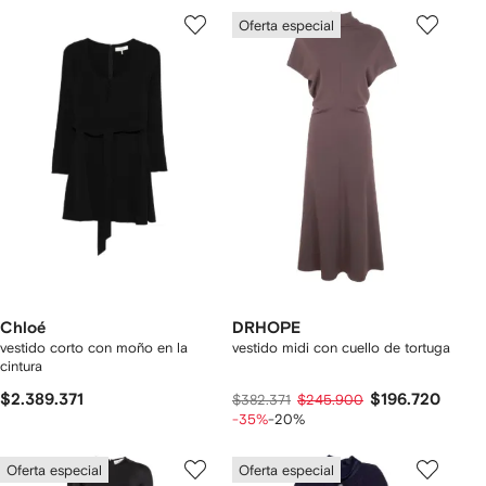
Oferta especial
Chloé
DRHOPE
vestido corto con moño en la
vestido midi con cuello de tortuga
cintura
$2.389.371
$196.720
$382.371
$245.900
-35%
-20%
Oferta especial
Oferta especial