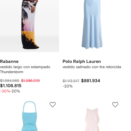
Rabanne
Polo Ralph Lauren
vestido largo con estampado
vestido satinado con tira retorcida
Thunderstorm
$1.984.965
$1.386.019
$881.934
$1.113.517
$1.108.815
-20%
-30%
-20%