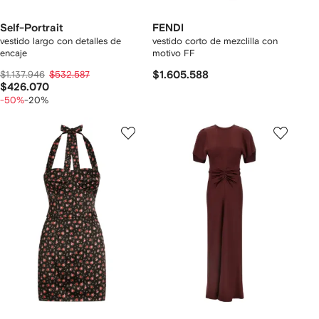
Self-Portrait
FENDI
vestido largo con detalles de
vestido corto de mezclilla con
encaje
motivo FF
$1.137.946
$532.587
$1.605.588
$426.070
-50%
-20%