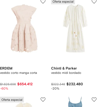
Oferta especial
ERDEM
Chinti & Parker
vestido corto manga corta
vestido midi bordado
$654.412
$232.480
$1.626.698
$322.348
-60%
-20%
Oferta especial