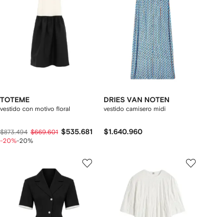
TOTEME
DRIES VAN NOTEN
vestido con motivo floral
vestido camisero midi
$535.681
$1.640.960
$873.494
$669.601
-20%
-20%