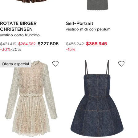
ROTATE BIRGER
Self-Portrait
CHRISTENSEN
vestido midi con peplum
vestido corto fruncido
$227.506
$366.945
$421.419
$284.382
$456.242
-30%
-20%
-15%
Oferta especial