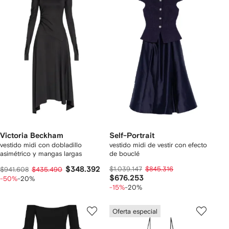
Victoria Beckham
Self-Portrait
vestido midi con dobladillo
vestido midi de vestir con efecto
asimétrico y mangas largas
de bouclé
$348.392
$1.039.147
$845.316
$941.608
$435.490
$676.253
-50%
-20%
-15%
-20%
Oferta especial