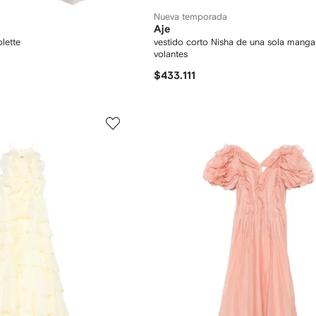
Nueva temporada
Aje
olette
vestido corto Nisha de una sola mang
volantes
$433.111