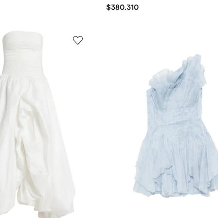
$380.310