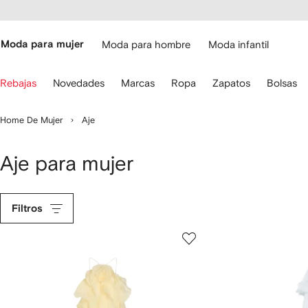
cesibilidad
Ir al
contenido
ARFETCH
principal
Moda para mujer
Moda para hombre
Moda infantil
iliza
Rebajas
Novedades
Marcas
Ropa
Zapatos
Bolsas
s
lechas
el
Home De Mujer
Aje
eclado
ara
avegar.
Aje para mujer
Filtros