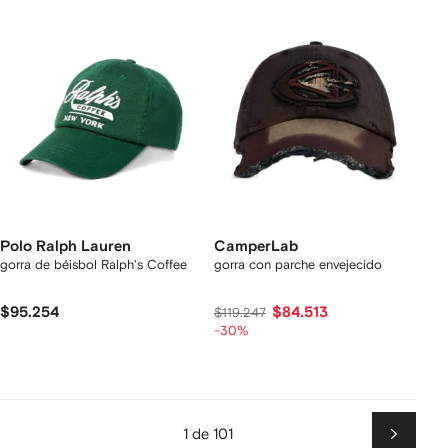
Polo Ralph Lauren
CamperLab
gorra de béisbol Ralph's Coffee
gorra con parche envejecido
$95.254
$84.513
$119.247
-30%
1 de 101
Siguien