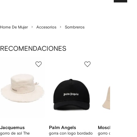
Home De Mujer
Accesorios
Sombreros
RECOMENDACIONES
Mostrando
1
2
3
de
de
de
de
12
12
12
2
rtículos
Jacquemus
Palm Angels
Moschino
gorro de sol The
gorra con logo bordado
gorro de pescador