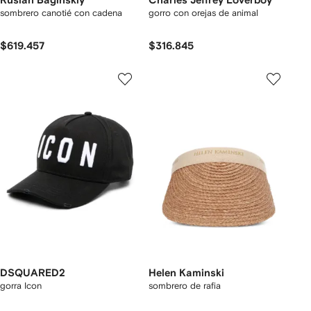
Ruslan Baginskiy
Charles Jeffrey Loverboy
sombrero canotié con cadena
gorro con orejas de animal
$619.457
$316.845
DSQUARED2
Helen Kaminski
gorra Icon
sombrero de rafia