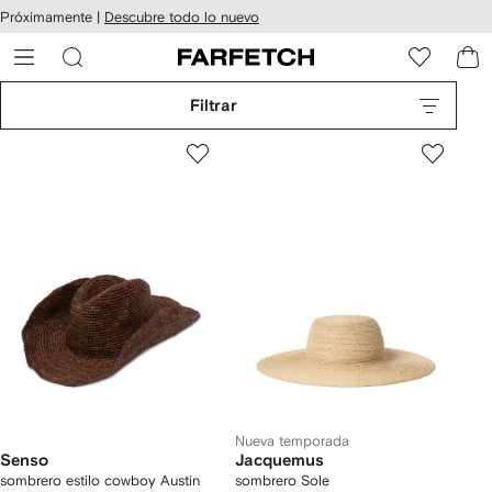
cesibilidad
Ir al
Próximamente |
Descubre todo lo nuevo
contenido
ARFETCH
principal
Filtrar
Nueva temporada
Senso
Jacquemus
sombrero estilo cowboy Austin
sombrero Sole