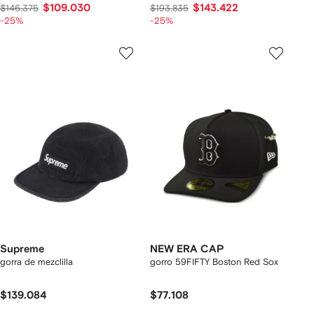
$109.030
$143.422
$146.375
$193.835
-25%
-25%
Supreme
NEW ERA CAP
gorra de mezclilla
gorro 59FIFTY Boston Red Sox
$139.084
$77.108