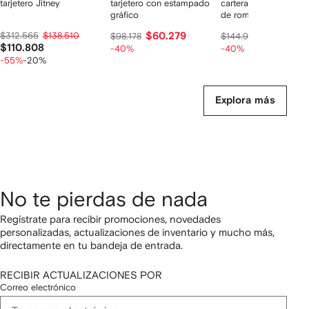
tarjetero Jitney
tarjetero con estampado
cartera con estampa
gráfico
de rombos
$312.565
$138.510
$60.279
$88.329
$98.178
$144.929
$110.808
-40%
-40%
-55%
-20%
Explora más
No te pierdas de nada
Regístrate para recibir promociones, novedades
personalizadas, actualizaciones de inventario y mucho más,
directamente en tu bandeja de entrada.
RECIBIR ACTUALIZACIONES POR
Correo electrónico