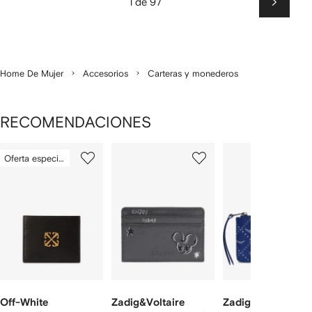
1 de 97
Siguien
Home De Mujer
Accesorios
Carteras y monederos
RECOMENDACIONES
Mostrando
1
2
3
Oferta especial
de
de
de
de
12
12
12
2
rtículos
Off-White
Zadig&Voltaire
Zadig&Voltaire