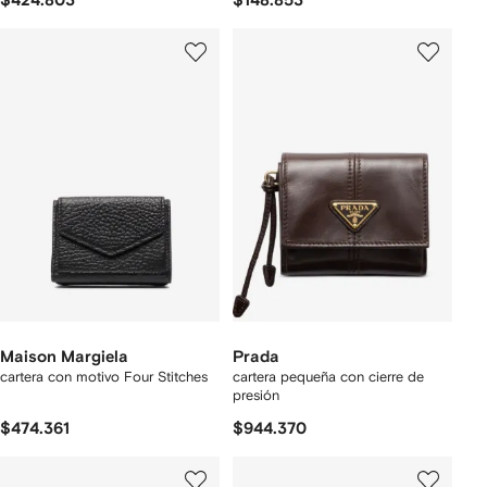
$424.803
$148.853
Maison Margiela
Prada
cartera con motivo Four Stitches
cartera pequeña con cierre de
presión
$474.361
$944.370