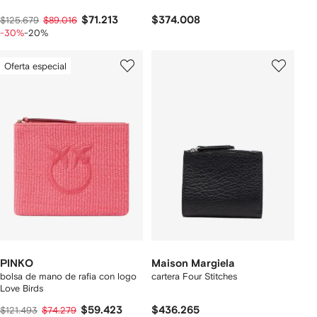
$71.213
$374.008
$125.679
$89.016
-30%
-20%
Oferta especial
PINKO
Maison Margiela
bolsa de mano de rafia con logo
cartera Four Stitches
Love Birds
$59.423
$436.265
$121.493
$74.279