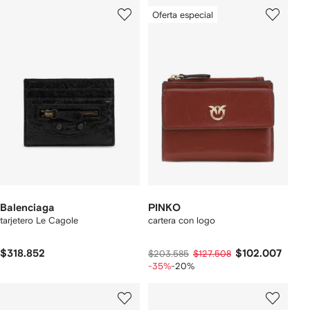
Oferta especial
Balenciaga
PINKO
tarjetero Le Cagole
cartera con logo
$318.852
$102.007
$203.585
$127.508
-35%
-20%