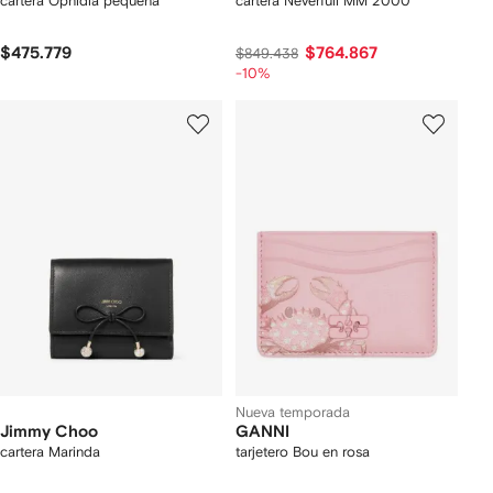
cartera Ophidia pequeña
cartera Neverfull MM 2000
$475.779
$764.867
$849.438
-10%
Nueva temporada
Jimmy Choo
GANNI
cartera Marinda
tarjetero Bou en rosa