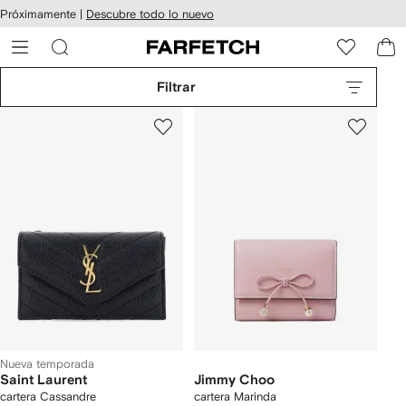
cesibilidad
Ir al
Próximamente |
Descubre todo lo nuevo
contenido
ARFETCH
principal
Filtrar
Nueva temporada
Saint Laurent
Jimmy Choo
cartera Cassandre
cartera Marinda