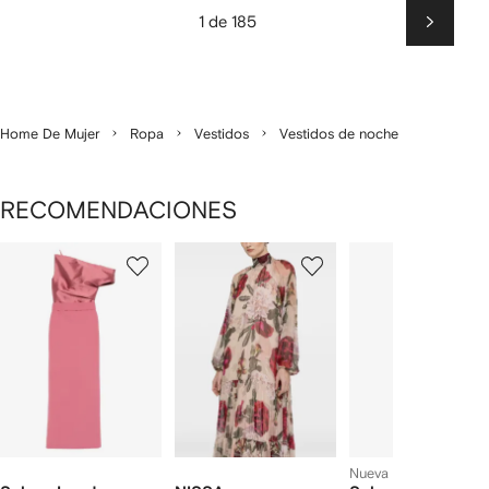
1 de 185
Siguien
Home De Mujer
Ropa
Vestidos
Vestidos de noche
RECOMENDACIONES
Mostrando
1
2
3
de
de
de
de
12
12
12
2
rtículos
Nueva temporada