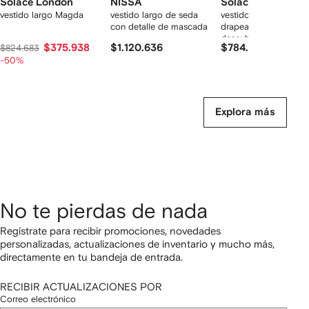
Solace London
NISSA
Solace London
vestido largo Magda
vestido largo de seda
vestido largo con dis
con detalle de mascada
drapeado y hombro
descubierto
$375.938
$1.120.636
$784.964
$824.683
-50%
Explora más
No te pierdas de nada
Regístrate para recibir promociones, novedades
personalizadas, actualizaciones de inventario y mucho más,
directamente en tu bandeja de entrada.
RECIBIR ACTUALIZACIONES POR
Correo electrónico