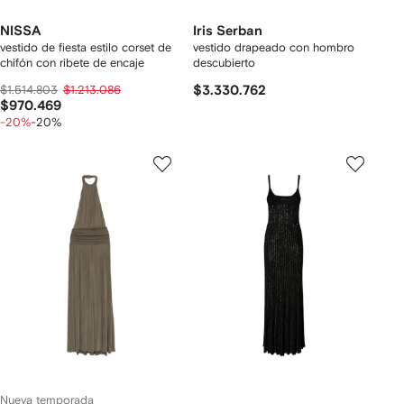
NISSA
Iris Serban
vestido de fiesta estilo corset de
vestido drapeado con hombro
chifón con ribete de encaje
descubierto
$1.514.803
$1.213.086
$3.330.762
$970.469
-20%
-20%
Nueva temporada