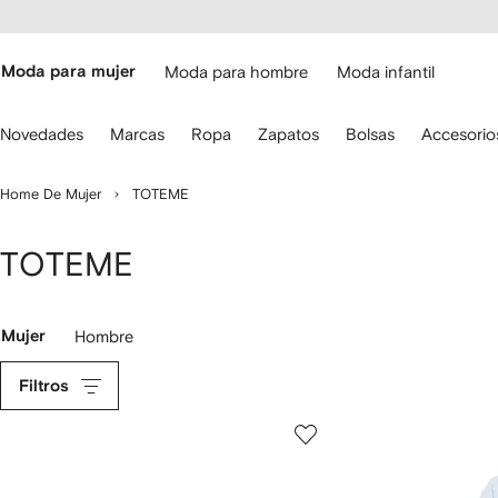
cesibilidad
Ir al
contenido
ARFETCH
principal
Moda para mujer
Moda para hombre
Moda infantil
iliza
Novedades
Marcas
Ropa
Zapatos
Bolsas
Accesorio
s
lechas
el
Home De Mujer
TOTEME
eclado
ara
avegar.
TOTEME
Mujer
Hombre
Filtros