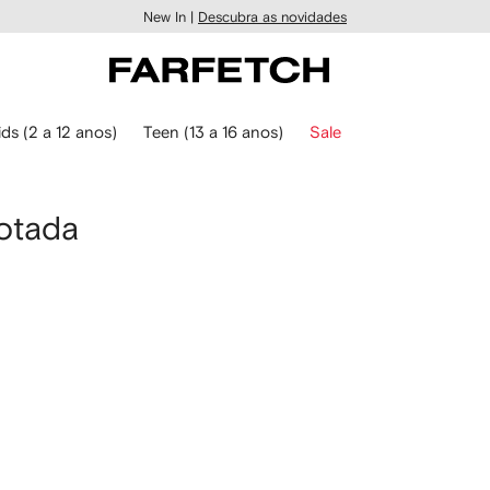
New In |
Descubra as novidades
ids (2 a 12 anos)
Teen (13 a 16 anos)
Sale
otada