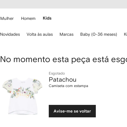
Pular
essibilidade
para o
 FARFETCH
conteúdo
principal
Mulher
Homem
Kids
se
Novidades
Volta às aulas
Marcas
Baby (0-36 meses)
K
s
etas
o
eclado
Patachou
No momento esta peça está esg
ara
avegar.
Camiseta
Esgotado
Patachou
com
Camiseta com estampa
estampa
Avise-me se voltar