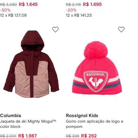
R$ 1.645
R$ 1.695
R$ 3.280
R$ 2.116
-50%
-20%
12 x R$ 137,08
12 x R$ 141,25
Columbia
Rossignol Kids
Jaqueta de ski Mighty Mogul™
Gorro com aplicação de logo e
color block
pompom
R$ 1.987
R$ 262
R$ 2.091
R$ 398