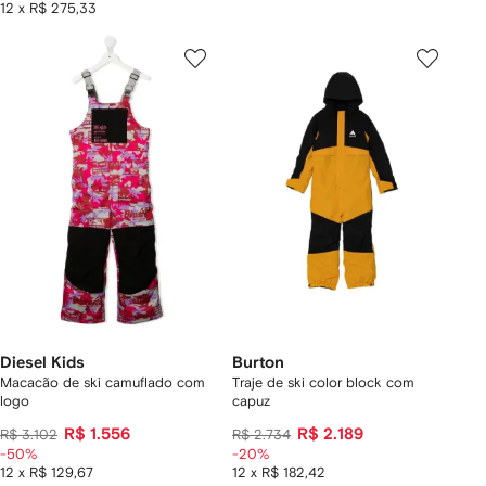
12 x R$ 275,33
Diesel Kids
Burton
Macacão de ski camuflado com
Traje de ski color block com
logo
capuz
R$ 1.556
R$ 2.189
R$ 3.102
R$ 2.734
-50%
-20%
12 x R$ 129,67
12 x R$ 182,42