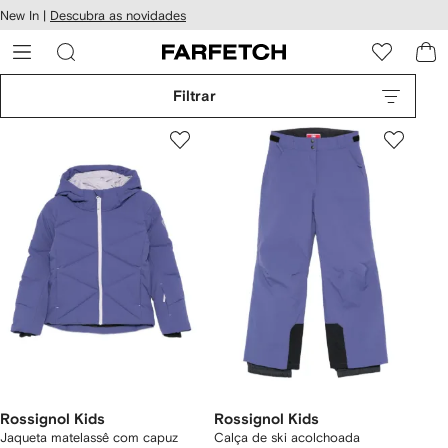
Pular
New In |
Descubra as novidades
essibilidade
para o
 FARFETCH
conteúdo
principal
Filtrar
Rossignol Kids
Rossignol Kids
Jaqueta matelassê com capuz
Calça de ski acolchoada