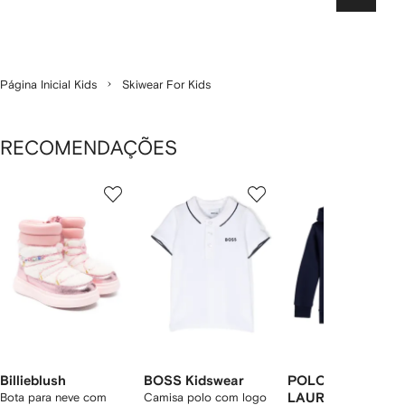
Página Inicial Kids
Skiwear For Kids
RECOMENDAÇÕES
Mostrando
1
2
3
de
de
de
de
12
12
12
2
tens
Billieblush
BOSS Kidswear
POLO RALPH
Bota para neve com
Camisa polo com logo
LAUREN KIDS