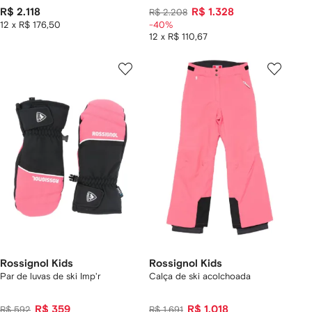
R$ 2.118
R$ 1.328
R$ 2.208
12 x R$ 176,50
-40%
12 x R$ 110,67
Rossignol Kids
Rossignol Kids
Par de luvas de ski Imp'r
Calça de ski acolchoada
R$ 359
R$ 1.018
R$ 592
R$ 1.691