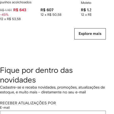
punhos acolchoados
Moletom com capuz 
estampa Polo Bear
R$ 643
R$ 607
R$ 1.339
R$ 1.161
-45%
12 x R$ 50,58
12 x R$ 111,58
12 x R$ 53,58
Explore mais
Fique por dentro das
novidades
Cadastre-se e receba novidades, promoções, atualizações de
estoque, e muito mais – diretamente no seu e-mail
RECEBER ATUALIZAÇÕES POR
E-mail