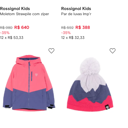
Rossignol Kids
Rossignol Kids
Moletom Strawpile com zíper
Par de luvas Imp'r
R$ 640
R$ 388
R$ 980
R$ 592
-35%
-35%
12 x R$ 53,33
12 x R$ 32,33