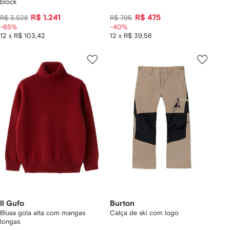
block
R$ 1.241
R$ 475
R$ 3.528
R$ 795
-65%
-40%
12 x R$ 103,42
12 x R$ 39,58
Il Gufo
Burton
Blusa gola alta com mangas
Calça de ski com logo
longas