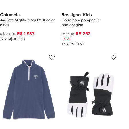
Columbia
Rossignol Kids
Jaqueta Mighty Mogul™ III color
Gorro com pompom e
block
padronagem
R$ 1.987
R$ 262
R$ 2.091
R$ 398
12 x R$ 165,58
-35%
12 x R$ 21,83