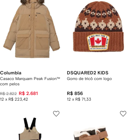
Columbia
DSQUARED2 KIDS
Casaco Marquam Peak Fusion™
Gorro de tricô com logo
com pelos
R$ 2.681
R$ 856
R$ 2.822
12 x R$ 223,42
12 x R$ 71,33