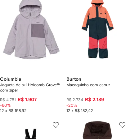
Columbia
Burton
Jaqueta de ski Holcomb Grove™
Macaquinho com capuz
com zíper
R$ 1.907
R$ 2.189
R$ 4.751
R$ 2.734
-60%
-20%
12 x R$ 158,92
12 x R$ 182,42