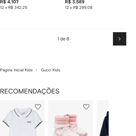
R$ 4.107
R$ 3.589
12 x R$ 342,25
12 x R$ 299,08
1 de 8
Próxim
Página Inicial Kids
Gucci Kids
RECOMENDAÇÕES
Mostrando
1
2
3
de
de
de
de
12
12
12
2
tens