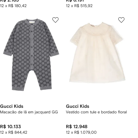
R$ 2.165
R$ 6.191
12 x R$ 180,42
12 x R$ 515,92
Gucci Kids
Gucci Kids
Macacão de lã em jacquard GG
Vestido com tule e bordado floral
R$ 10.133
R$ 12.948
12 x R$ 844,42
12 x R$ 1.079,00