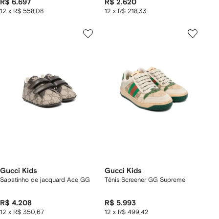
R$ 6.697
R$ 2.620
12 x R$ 558,08
12 x R$ 218,33
Gucci Kids
Gucci Kids
Sapatinho de jacquard Ace GG
Tênis Screener GG Supreme
R$ 4.208
R$ 5.993
12 x R$ 350,67
12 x R$ 499,42