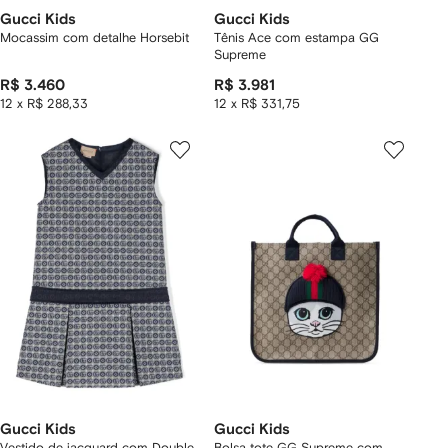
Gucci Kids
Gucci Kids
Mocassim com detalhe Horsebit
Tênis Ace com estampa GG
Supreme
R$ 3.460
R$ 3.981
12 x R$ 288,33
12 x R$ 331,75
Gucci Kids
Gucci Kids
Vestido de jacquard com Double
Bolsa tote GG Supreme com