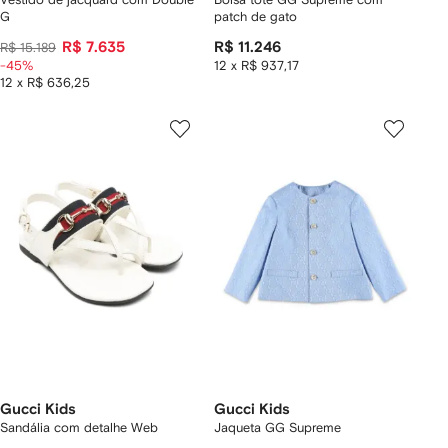
G
patch de gato
R$ 7.635
R$ 11.246
R$ 15.189
-45%
12 x R$ 937,17
12 x R$ 636,25
Gucci Kids
Gucci Kids
Sandália com detalhe Web
Jaqueta GG Supreme