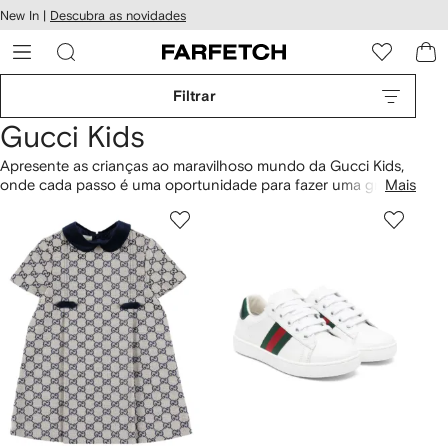
Pular
New In |
Descubra as novidades
essibilidade
para o
 FARFETCH
conteúdo
principal
Filtrar
Gucci Kids
Apresente as crianças ao maravilhoso mundo da Gucci Kids,
onde cada passo é uma oportunidade para fazer uma grande
Mais
declaração de estilo. Com uma coleção de sapatos para
meninos e meninas, desde sneakers Original GG para os
pequenos até acessórios e roupas com o toque icônico da
Gucci, a moda encontra a diversão na moda infantil.