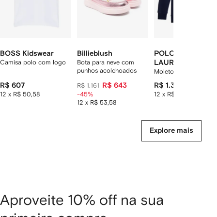
BOSS Kidswear
Billieblush
POLO RALPH
Camisa polo com logo
Bota para neve com
LAUREN KIDS
punhos acolchoados
Moletom com capuz 
estampa Polo Bear
R$ 607
R$ 643
R$ 1.340
R$ 1.161
12 x R$ 50,58
-45%
12 x R$ 111,67
12 x R$ 53,58
Explore mais
Aproveite 10% off na sua