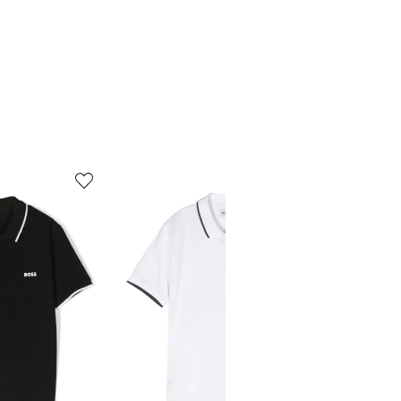
5
6
de
de
12
12