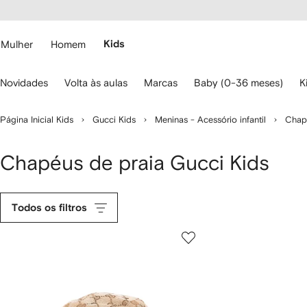
Pular
essibilidade
para o
 FARFETCH
conteúdo
principal
Mulher
Homem
Kids
se
Novidades
Volta às aulas
Marcas
Baby (0-36 meses)
K
s
etas
o
Página Inicial Kids
Gucci Kids
Meninas - Acessório infantil
Chap
eclado
ara
avegar.
Chapéus de praia Gucci Kids
Todos os filtros