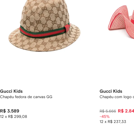
Gucci Kids
Gucci Kids
Chapéu fedora de canvas GG
Chapéu com logo 
R$ 3.589
R$ 2.8
R$ 5.666
12 x R$ 299,08
-45%
12 x R$ 237,33