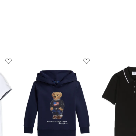
3
4
de
de
12
12