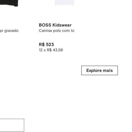
BOSS Kidswear
BOSS K
go gravado
Camisa polo com logo gravado
Kit 2 cue
R$ 523
R$ 391
12 x R$ 43,58
12 x R$ 3
Explore mais