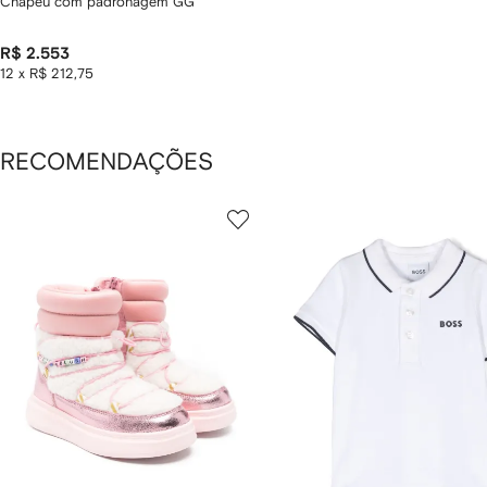
Chapéu com padronagem GG
R$ 2.553
12 x R$ 212,75
RECOMENDAÇÕES
ostrando
1
2
de
de
e
12
12
2
tens