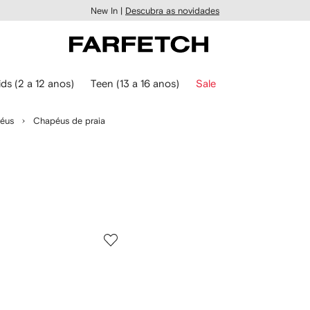
New In |
Descubra as novidades
ids (2 a 12 anos)
Teen (13 a 16 anos)
Sale
éus
Chapéus de praia