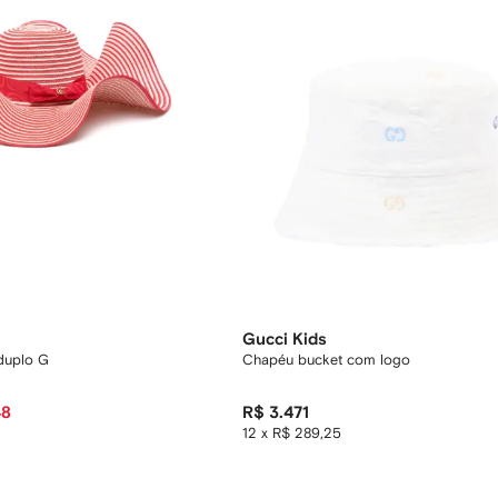
Gucci Kids
duplo G
Chapéu bucket com logo
48
R$ 3.471
12 x R$ 289,25