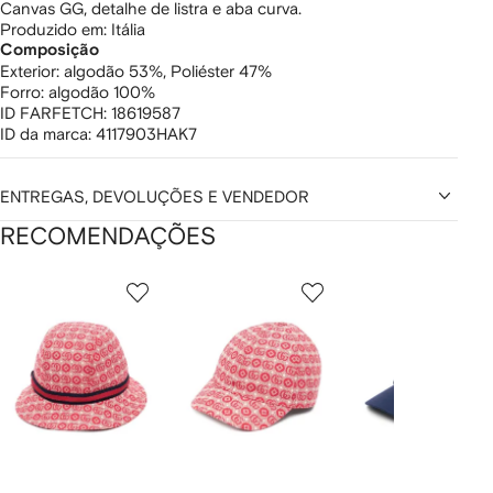
Canvas GG, detalhe de listra e aba curva.
Produzido em: Itália
Composição
Exterior:
algodão 53%,
Poliéster 47%
Forro:
algodão 100%
ID FARFETCH:
18619587
ID da marca:
4117903HAK7
ENTREGAS, DEVOLUÇÕES E VENDEDOR
RECOMENDAÇÕES
Mostrando
1
2
3
de
de
de
de
12
12
12
2
tens