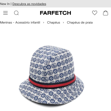
Pular
New In |
Descubra as novidades
essibilidade
para o
 FARFETCH
conteúdo
principal
Meninas - Acessório infantil
Chapéus
Chapéus de praia