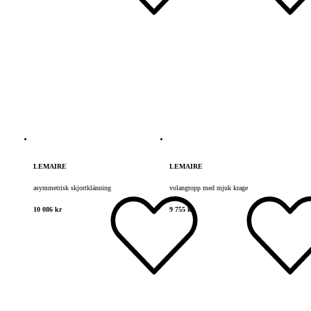
LEMAIRE
LEMAIRE
asymmetrisk skjortklänning
volangtopp med mjuk krage
10 086 kr
9 755 kr