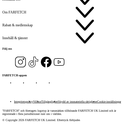
Om FARFETCH
Rabatt & medlemskap
Innehåll & tjänster
Följ oss
FARFETCH-appen
Integritetspolicy
Villkor
Tillgänglighet
Skydd av immateriella rättigheter
Cookie-inställningar
"FARFETCH" och företagets logotyp är varumärken tillhörande FARFETCH UK Limited och är
registrerade i flera jurisdiktioner runt om i världen.
© Copyright
2026
FARFETCH UK Limited. Eftertryck förbjudes