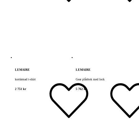
LEMAIRE
LEMAIRE
kortärmad t-shirt
Gear plånbok med lock
2 751 kr
5 762 kr