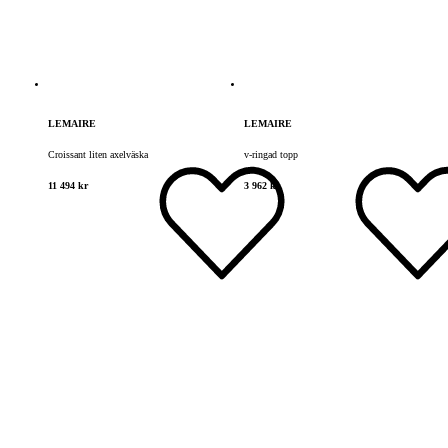
LEMAIRE
LEMAIRE
Croissant liten axelväska
v-ringad topp
11 494 kr
3 962 kr