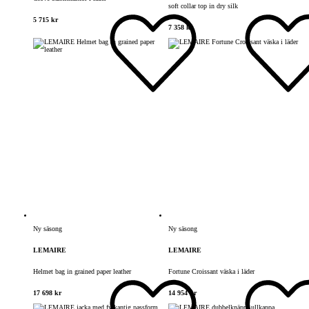
soft collar top in dry silk
5 715 kr
7 358 kr
Ny säsong
Ny säsong
LEMAIRE
LEMAIRE
Helmet bag in grained paper leather
Fortune Croissant väska i läder
17 698 kr
14 954 kr