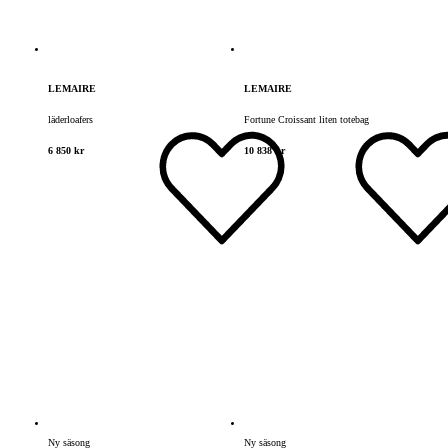
LEMAIRE
LEMAIRE
läderloafers
Fortune Croissant liten totebag
6 850 kr
10 838 kr
Ny säsong
Ny säsong