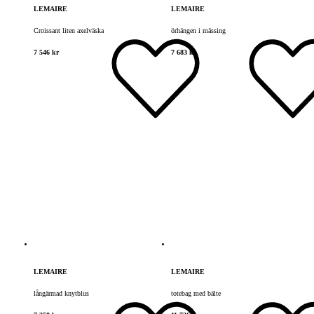
LEMAIRE
LEMAIRE
Croissant liten axelväska
örhängen i mässing
7 546 kr
7 683 kr
LEMAIRE
LEMAIRE
långärmad knytblus
totebag med bälte