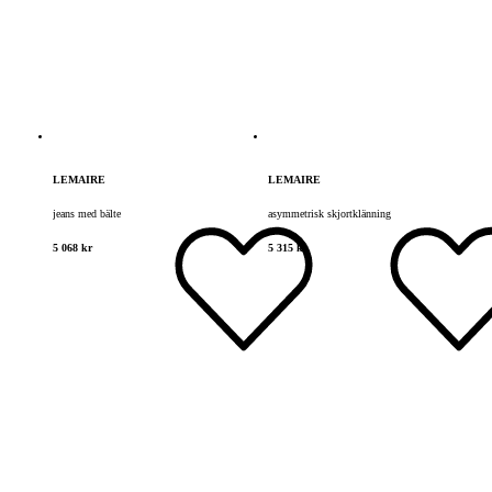
LEMAIRE
LEMAIRE
jeans med bälte
asymmetrisk skjortklänning
5 068 kr
5 315 kr