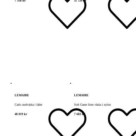
7 358 kr
11 726 kr
LEMAIRE
LEMAIRE
Carlo axelväska i läder
Soft Game liten väska i nylon
48 019 kr
7 683 kr