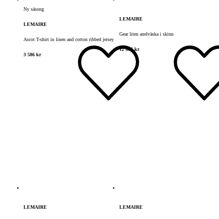
Ny säsong
LEMAIRE
LEMAIRE
Gear liten axelväska i skinn
Ascot T-shirt in linen and cotton ribbed jersey
12 896 kr
3 586 kr
LEMAIRE
LEMAIRE