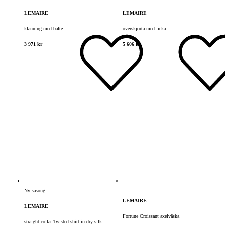
LEMAIRE
LEMAIRE
klänning med bälte
överskjorta med ficka
3 971 kr
5 606 kr
Ny säsong
LEMAIRE
LEMAIRE
Fortune Croissant axelväska
straight collar Twisted shirt in dry silk