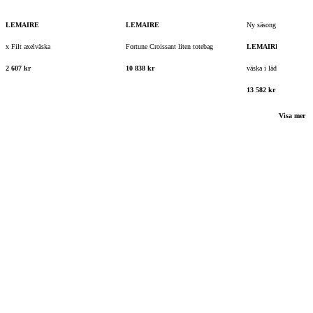
LEMAIRE
LEMAIRE
Ny säsong
x Filt axelväska
Fortune Croissant liten totebag
LEMAIRE
2 607 kr
10 838 kr
väska i läder med bälte
13 582 kr
Visa mer