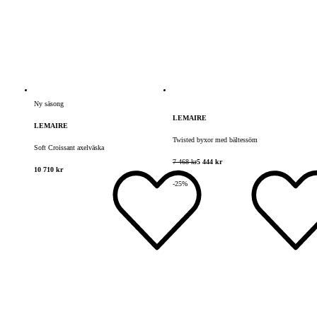
Ny säsong
LEMAIRE
LEMAIRE
Twisted byxor med bältessöm
Soft Croissant axelväska
7 468 kr
5 444 kr
10 710 kr
-25%