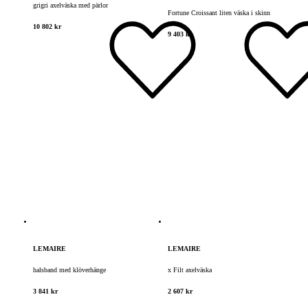
grigri axelväska med pärlor
Fortune Croissant liten väska i skinn
10 802 kr
9 403 kr
LEMAIRE
LEMAIRE
halsband med klöverhänge
x Filt axelväska
3 841 kr
2 607 kr