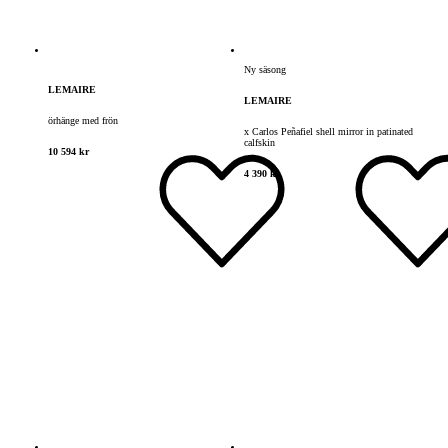
Ny säsong
LEMAIRE
LEMAIRE
örhänge med frön
x Carlos Peñafiel shell mirror in patinated
calfskin
10 594 kr
4 390 kr