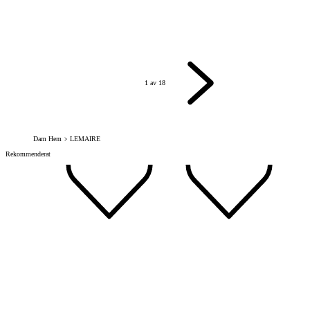
1 av 18
Nästa
Dam Hem
LEMAIRE
Rekommenderat
1
2
3
av
av
av
12
12
12