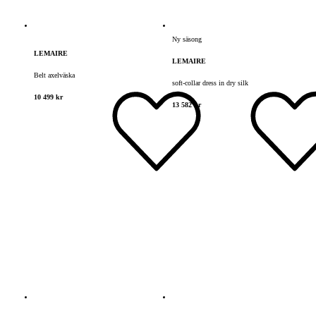
Ny säsong
LEMAIRE
LEMAIRE
Belt axelväska
soft-collar dress in dry silk
10 499 kr
13 582 kr