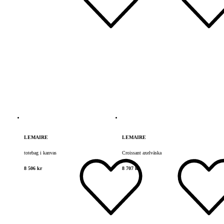
LEMAIRE
LEMAIRE
totebag i kanvas
Croissant axelväska
8 506 kr
8 707 kr