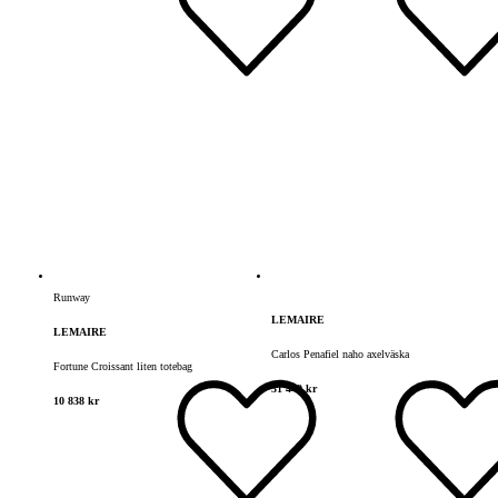
Runway
LEMAIRE
LEMAIRE
Carlos Penafiel naho axelväska
Fortune Croissant liten totebag
51 449 kr
10 838 kr