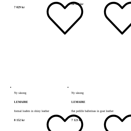
14 954 kr
7 029 kr
Ny säsong
Ny säsong
LEMAIRE
LEMAIRE
formal loafers in shiny leather
flat pedille ballerinas in goat leather
8 152 kr
7 123 kr