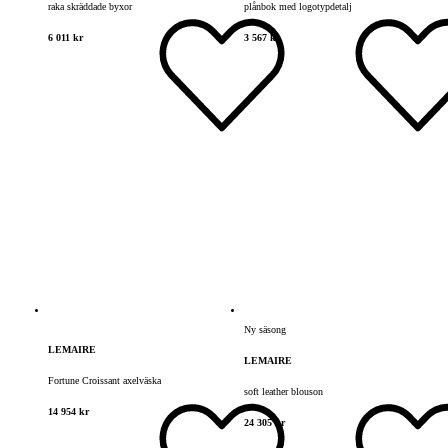
raka skräddade byxor
plånbok med logotypdetalj
6 011 kr
3 567 kr
Ny säsong
LEMAIRE
LEMAIRE
Fortune Croissant axelväska
soft leather blouson
14 954 kr
24 305 kr