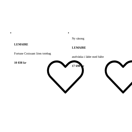
Ny säsong
LEMAIRE
LEMAIRE
Fortune Croissant liten totebag
axelväska i läder med bälte
10 838 kr
17 698 kr