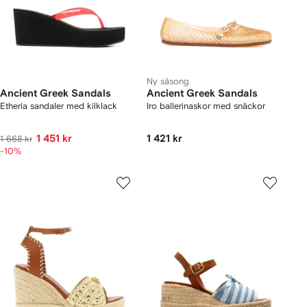
Ny säsong
Ancient Greek Sandals
Ancient Greek Sandals
Etheria sandaler med kilklack
Iro ballerinaskor med snäckor
1 451 kr
1 421 kr
1 668 kr
-10%