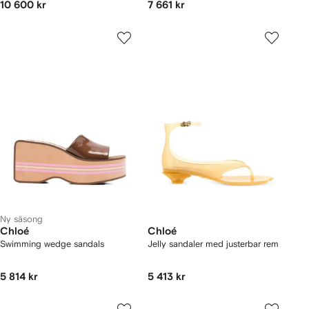
10 600 kr
7 661 kr
Ny säsong
Chloé
Chloé
Swimming wedge sandals
Jelly sandaler med justerbar rem
5 814 kr
5 413 kr