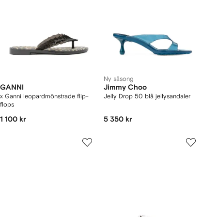
Ny säsong
GANNI
Jimmy Choo
x Ganni leopardmönstrade flip-
Jelly Drop 50 blå jellysandaler
flops
1 100 kr
5 350 kr