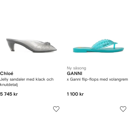
Ny säsong
Chloé
GANNI
Jelly sandaler med klack och
x Ganni flip-flops med volangrem
knutdetalj
5 745 kr
1 100 kr