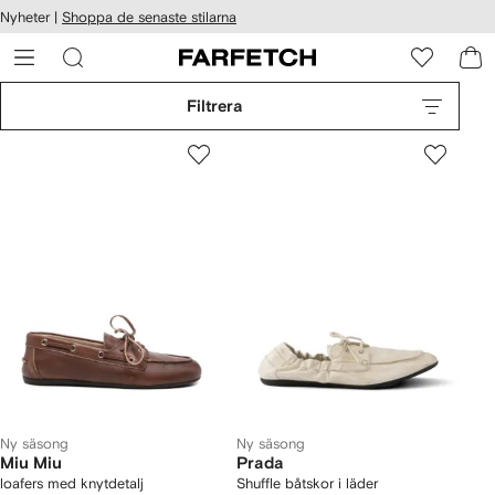
llgänglighet
Nyheter |
Shoppa de senaste stilarna
ppa till
vudinnehåll
ARFETCH
Filtrera
Ny säsong
Ny säsong
Miu Miu
Prada
loafers med knytdetalj
Shuffle båtskor i läder