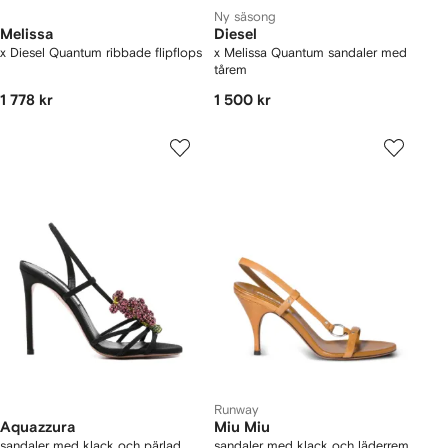
Ny säsong
Melissa
Diesel
x Diesel Quantum ribbade flipflops
x Melissa Quantum sandaler med
tårem
1 778 kr
1 500 kr
Runway
Aquazzura
Miu Miu
sandaler med klack och pärlad
sandaler med klack och läderrem