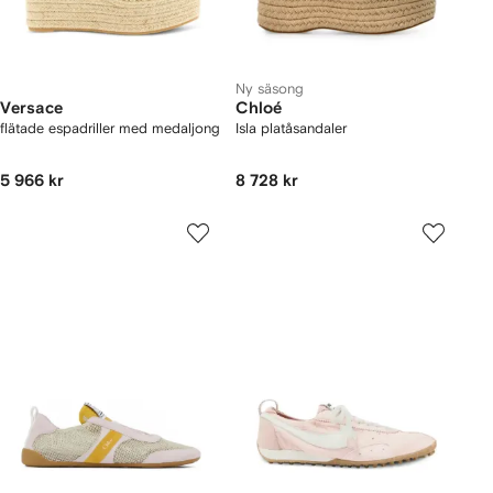
Ny säsong
Versace
Chloé
flätade espadriller med medaljong
Isla platåsandaler
5 966 kr
8 728 kr