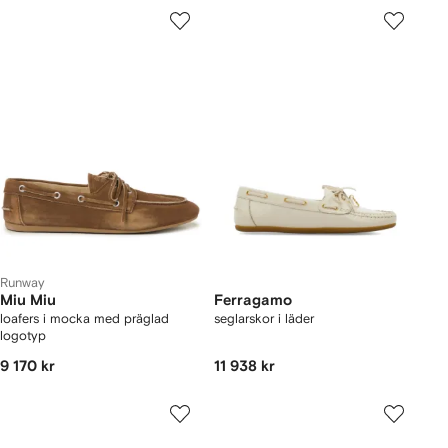
Runway
Miu Miu
Ferragamo
loafers i mocka med präglad
seglarskor i läder
logotyp
9 170 kr
11 938 kr