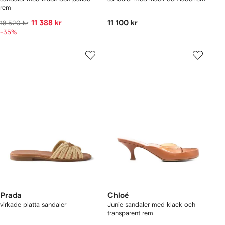
rem
11 388 kr
11 100 kr
18 520 kr
-35%
Prada
Chloé
virkade platta sandaler
Junie sandaler med klack och
transparent rem