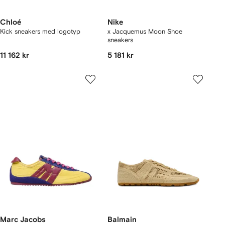
Chloé
Nike
Kick sneakers med logotyp
x Jacquemus Moon Shoe
sneakers
11 162 kr
5 181 kr
Marc Jacobs
Balmain