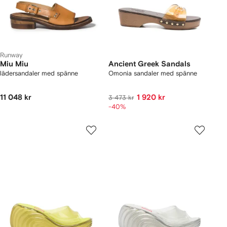
Runway
Miu Miu
Ancient Greek Sandals
lädersandaler med spänne
Omonia sandaler med spänne
11 048 kr
1 920 kr
3 473 kr
-40%