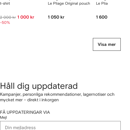
t-shirt
Le Pliage Original pouch
Le Pliage stor tote
1 000 kr
1 050 kr
1 600 kr
2 000 kr
-50%
Visa mer
Håll dig uppdaterad
Kampanjer, personliga rekommendationer, lagernotiser och
mycket mer – direkt i inkorgen
FÅ UPPDATERINGAR VIA
Mejl