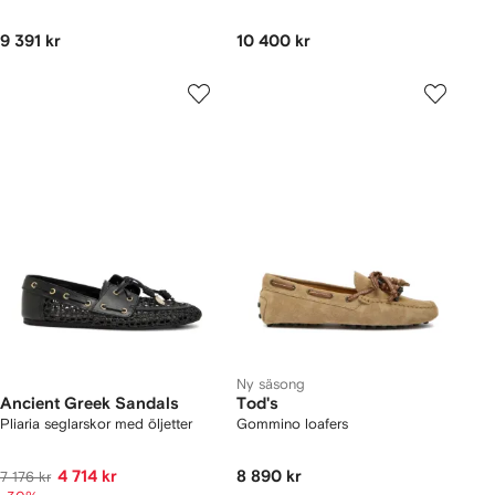
9 391 kr
10 400 kr
Ny säsong
Ancient Greek Sandals
Tod's
Pliaria seglarskor med öljetter
Gommino loafers
4 714 kr
8 890 kr
7 176 kr