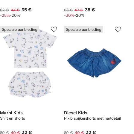
35 €
38 €
62 €
44 €
68 €
47 €
-25%
-20%
-30%
-20%
Speciale aanbieding
Speciale aanbieding
Marni Kids
Diesel Kids
Shirt en shorts
Pixib spijkershorts met hartdetail
32 €
32 €
80 €
40 €
80 €
40 €