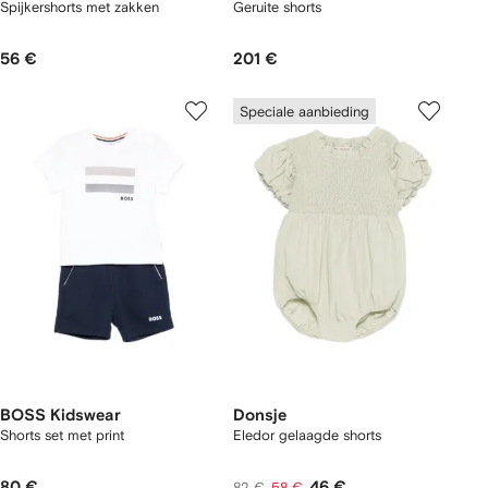
Spijkershorts met zakken
Geruite shorts
56 €
201 €
Speciale aanbieding
BOSS Kidswear
Donsje
Shorts set met print
Eledor gelaagde shorts
80 €
46 €
82 €
58 €