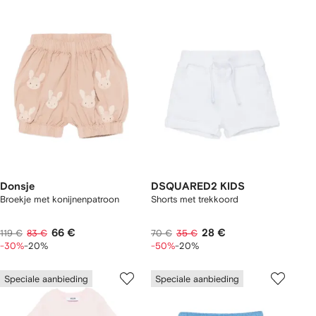
Donsje
DSQUARED2 KIDS
Broekje met konijnenpatroon
Shorts met trekkoord
66 €
28 €
119 €
83 €
70 €
35 €
-30%
-20%
-50%
-20%
Speciale aanbieding
Speciale aanbieding