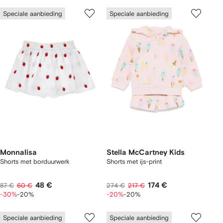
Speciale aanbieding
Speciale aanbieding
Monnalisa
Stella McCartney Kids
Shorts met borduurwerk
Shorts met ijs-print
48 €
174 €
87 €
60 €
274 €
217 €
-30%
-20%
-20%
-20%
Speciale aanbieding
Speciale aanbieding