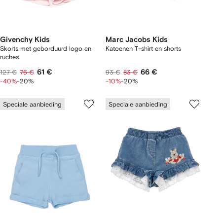
Givenchy Kids
Marc Jacobs Kids
Skorts met geborduurd logo en
Katoenen T-shirt en shorts
ruches
61 €
66 €
127 €
76 €
93 €
83 €
-40%
-20%
-10%
-20%
Speciale aanbieding
Speciale aanbieding