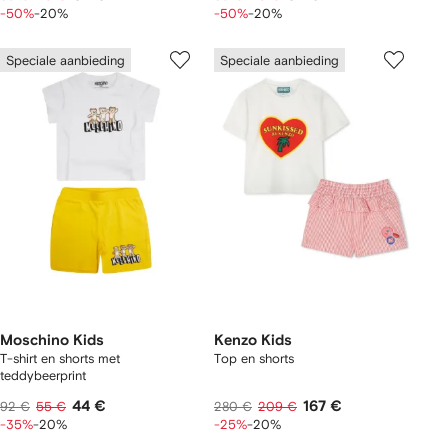
-50%
-20%
-50%
-20%
Speciale aanbieding
Speciale aanbieding
Moschino Kids
Kenzo Kids
T-shirt en shorts met
Top en shorts
teddybeerprint
44 €
167 €
92 €
55 €
280 €
209 €
-35%
-20%
-25%
-20%