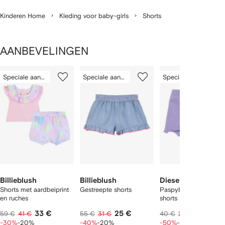
Kinderen Home
Kleding voor baby-girls
Shorts
AANBEVELINGEN
1
2
3
van
Speciale aanbieding
Speciale aanbieding
Speciale aanbieding
van
van
van
2
12
12
12
tems
Billieblush
Billieblush
Diesel Kids
Shorts met aardbeiprint
Gestreepte shorts
Paspyb geribbelde
en ruches
shorts
33 €
25 €
16 €
59 €
41 €
55 €
31 €
40 €
20 €
-30%
-20%
-40%
-20%
-50%
-20%