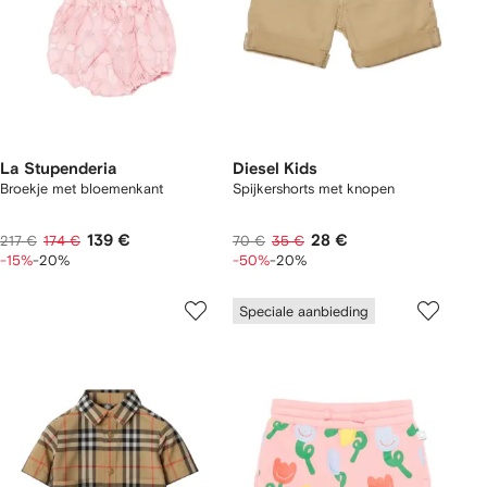
La Stupenderia
Diesel Kids
Broekje met bloemenkant
Spijkershorts met knopen
139 €
28 €
217 €
174 €
70 €
35 €
-15%
-20%
-50%
-20%
Speciale aanbieding