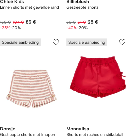
Chloé Kids
Billieblush
Linnen shorts met gewelfde rand
Gestreepte shorts
83 €
25 €
139 €
104 €
55 €
31 €
-25%
-20%
-40%
-20%
Speciale aanbieding
Speciale aanbieding
Donsje
Monnalisa
Gestreepte shorts met knopen
Shorts met ruches en strikdetail