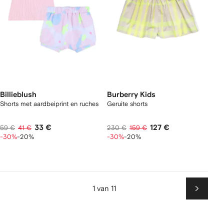
Billieblush
Burberry Kids
Shorts met aardbeiprint en ruches
Geruite shorts
33 €
127 €
59 €
41 €
230 €
159 €
-30%
-20%
-30%
-20%
1 van 11
Volgen