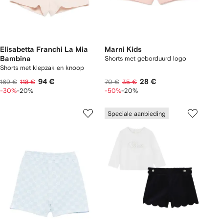
Elisabetta Franchi La Mia
Marni Kids
Bambina
Shorts met geborduurd logo
Shorts met klepzak en knoop
94 €
28 €
169 €
118 €
70 €
35 €
-30%
-20%
-50%
-20%
Speciale aanbieding