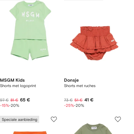
MSGM Kids
Donsje
Shorts met logoprint
Shorts met ruches
65 €
41 €
97 €
81 €
73 €
51 €
-15%
-20%
-25%
-20%
Speciale aanbieding