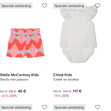
Speciale aanbieding
Speciale aanbieding
Stella McCartney Kids
Chloé Kids
Shorts met patroon
Tuniek en broekje
45 €
117 €
80 €
56 €
183 €
147 €
-30%
-20%
-15%
-20%
Speciale aanbieding
Speciale aanbieding