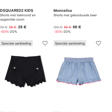
DSQUARED2 KIDS
Monnalisa
Shorts met trekkoord en
Shorts met geborduurde beer
opgerolde zoom
28 €
66 €
70 €
35 €
120 €
83 €
-50%
-20%
-30%
-20%
Speciale aanbieding
Speciale aanbieding