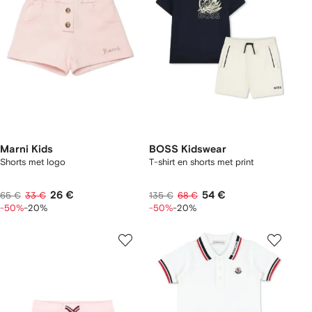
Marni Kids
BOSS Kidswear
Shorts met logo
T-shirt en shorts met print
26 €
54 €
65 €
33 €
135 €
68 €
-50%
-20%
-50%
-20%