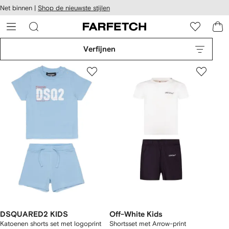
a over en
Net binnen |
Shop de nieuwste stijlen
gankelijkheid
a naar de
 FARFETCH
oofdpagina
Verfijnen
DSQUARED2 KIDS
Off-White Kids
Katoenen shorts set met logoprint
Shortsset met Arrow-print