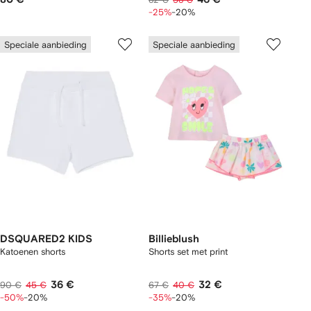
-25%
-20%
Speciale aanbieding
Speciale aanbieding
DSQUARED2 KIDS
Billieblush
Katoenen shorts
Shorts set met print
36 €
32 €
90 €
45 €
67 €
40 €
-50%
-20%
-35%
-20%