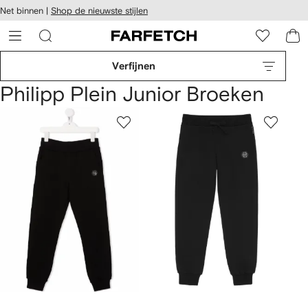
a over en
Net binnen |
Shop de nieuwste stijlen
gankelijkheid
a naar de
 FARFETCH
oofdpagina
Verfijnen
Philipp Plein Junior Broeken