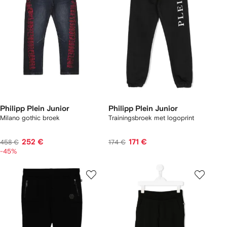
Philipp Plein Junior
Philipp Plein Junior
Milano gothic broek
Trainingsbroek met logoprint
252 €
171 €
458 €
174 €
-45%