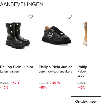
AANBEVELINGEN
1
2
3
van
van
van
van
2
12
12
12
tems
Philipp Plein Junior
Philipp Plein Junior
Philipp Plein Juni
Leren laarzen
Leren low-top sneakers
Nabuk veterlaarzen m
stras
137 €
209 €
151 €
250 €
380 €
275 €
-45%
-45%
-45%
Ontdek meer