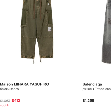
Maison MIHARA YASUHIRO
Balenciaga
брюки карго
джинсы Tattoo св
$412
$1,255
$1,063
-60%