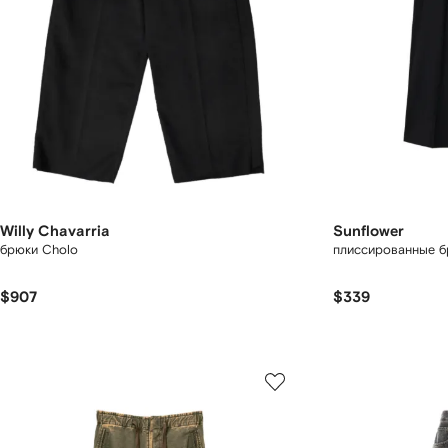
Willy Chavarria
Sunflower
брюки Cholo
плиссированные 
$907
$339