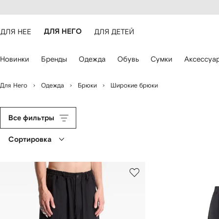
оступность
ерейти к
айта
сновному
ARFETCH
онтенту
ДЛЯ НЕЕ
ДЛЯ НЕГО
ДЛЯ ДЕТЕЙ
ля
Новинки
Бренды
Одежда
Обувь
Сумки
Аксессуа
авигации
спользуйте
лавиши
Для Него
Одежда
Брюки
Широкие брюки
о
трелками
Все фильтры
Сортировка