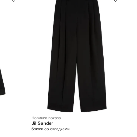
Новинки показа
Jil Sander
брюки со складками