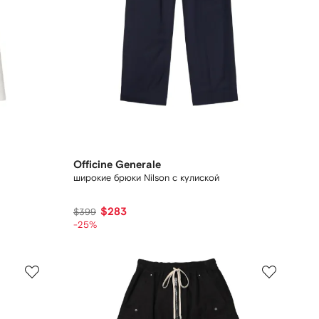
Officine Generale
широкие брюки Nilson с кулиской
$283
$399
-25%