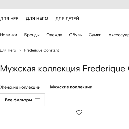
оступность
ерейти к
айта
сновному
ARFETCH
онтенту
ДЛЯ НЕЕ
ДЛЯ НЕГО
ДЛЯ ДЕТЕЙ
ля
Новинки
Бренды
Одежда
Обувь
Сумки
Аксессуа
авигации
спользуйте
лавиши
Для Него
Frederique Constant
о
трелками
Мужская коллекция Frederique 
Женские коллекции
Мужские коллекции
Все фильтры