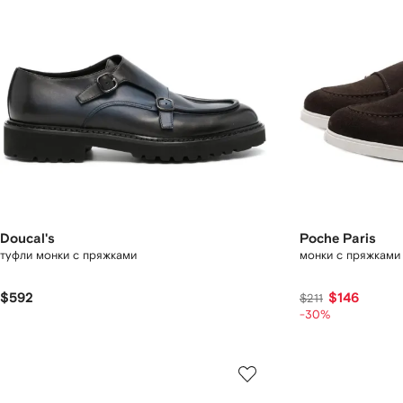
Doucal's
Poche Paris
туфли монки с пряжками
монки с пряжками
$592
$146
$211
-30%