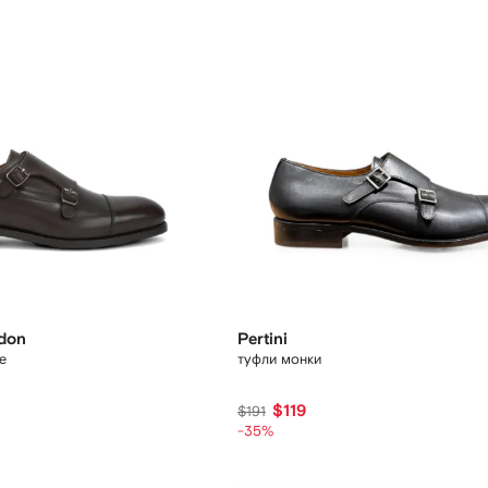
ndon
Pertini
e
туфли монки
$119
$191
-35%