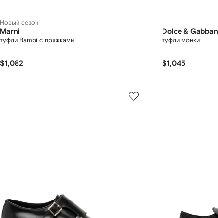
Новый сезон
Marni
Dolce & Gabba
туфли Bambi с пряжками
туфли монки
$1,082
$1,045