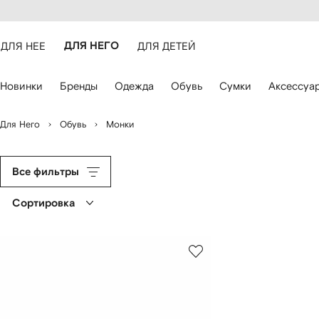
оступность
ерейти к
айта
сновному
ARFETCH
онтенту
ДЛЯ НЕЕ
ДЛЯ НЕГО
ДЛЯ ДЕТЕЙ
ля
Новинки
Бренды
Одежда
Обувь
Сумки
Аксессуа
авигации
спользуйте
лавиши
Для Него
Обувь
Монки
о
трелками
Все фильтры
Сортировка