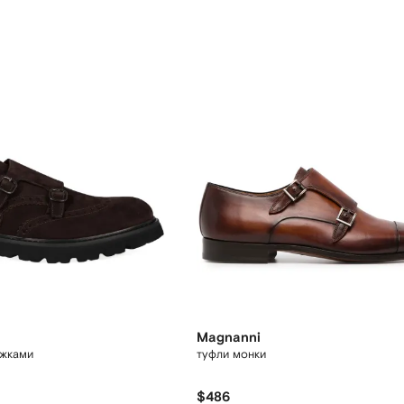
Magnanni
яжками
туфли монки
$486