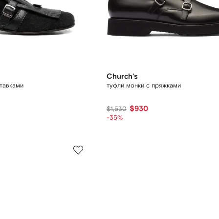
Church's
ставками
туфли монки с пряжками
$930
$1,530
-35%