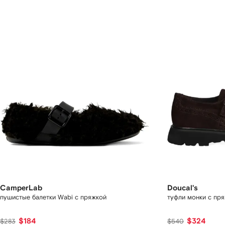
CamperLab
Doucal's
пушистые балетки Wabi с пряжкой
туфли монки с пр
$184
$324
$283
$540