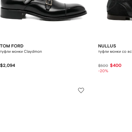
TOM FORD
NULLUS
туфли монки Claydmon
туфли монки со в
$2,094
$400
$500
-20%