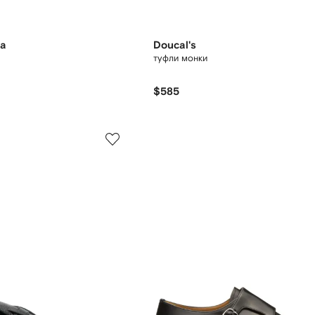
na
Doucal's
туфли монки
$585