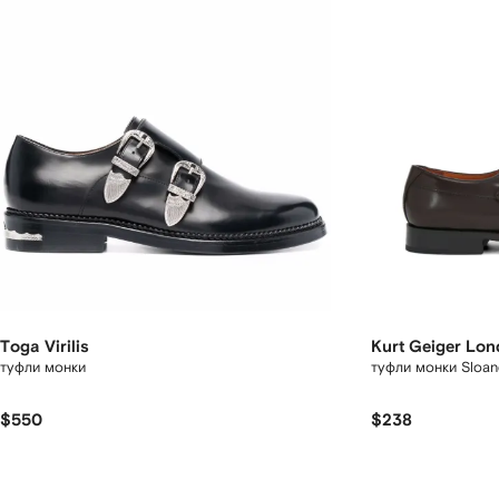
Toga Virilis
Kurt Geiger Lo
туфли монки
туфли монки Sloan
$550
$238