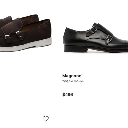
Magnanni
туфли монки
$486