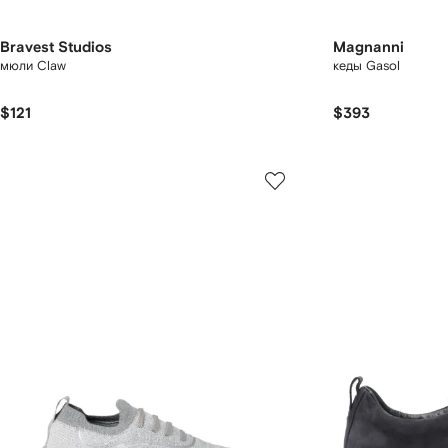
Bravest Studios
Magnanni
мюли Claw
кеды Gasol
$121
$393