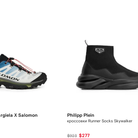
giela X Salomon
Philipp Plein
кроссовки Runner Socks Skywalker
$277
$923