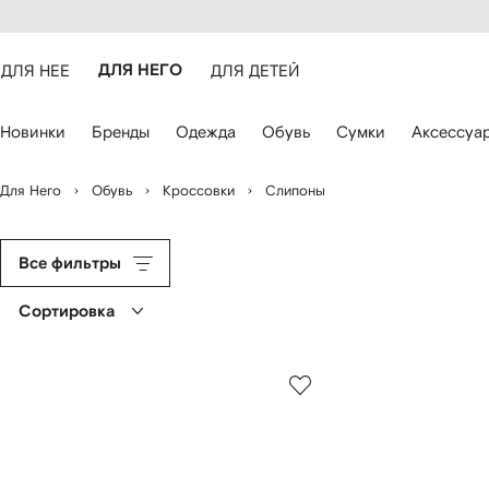
оступность
ерейти к
айта
сновному
ARFETCH
онтенту
ДЛЯ НЕЕ
ДЛЯ НЕГО
ДЛЯ ДЕТЕЙ
ля
Новинки
Бренды
Одежда
Обувь
Сумки
Аксессуа
авигации
спользуйте
лавиши
Для Него
Обувь
Кроссовки
Слипоны
о
трелками
Все фильтры
Сортировка