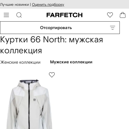
оступность
ерейти к
Лучшие новинки |
Оценить подборку
айта
сновному
ARFETCH
онтенту
Отсортировать
Куртки 66 North: мужская
коллекция
Женские коллекции
Мужские коллекции