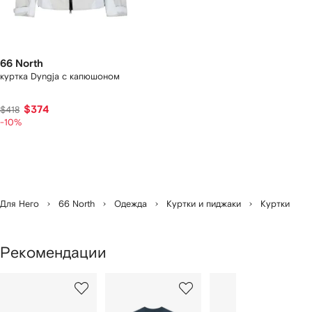
66 North
куртка Dyngja с капюшоном
$374
$418
-10%
Для Него
66 North
Одежда
Куртки и пиджаки
Куртки
Рекомендации
1
2
3
из
из
из
из
2
12
12
12