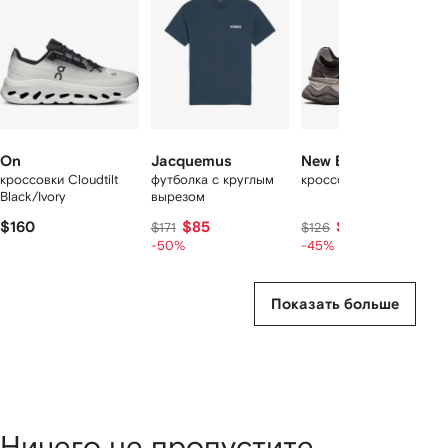
моделей
On
Jacquemus
New Balance
кроссовки Cloudtilt
футболка с круглым
кроссовки 9060
Black/Ivory
вырезом
$160
$85
$69
$171
$126
-50%
-45%
Показать больше
Ничего не пропустите