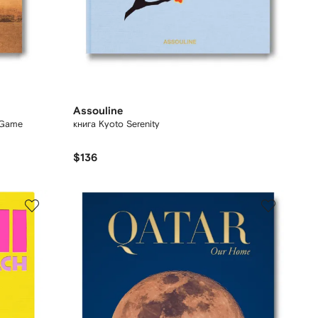
Assouline
e Game
книга Kyoto Serenity
$136