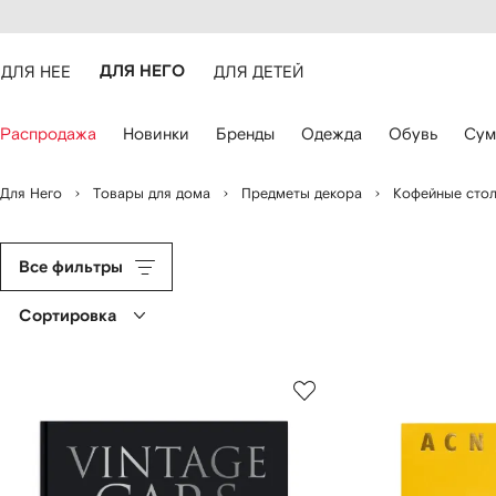
оступность
ерейти к
айта
сновному
ARFETCH
онтенту
ДЛЯ НЕЕ
ДЛЯ НЕГО
ДЛЯ ДЕТЕЙ
ля
Распродажа
Новинки
Бренды
Одежда
Обувь
Сум
авигации
спользуйте
лавиши
Для Него
Товары для дома
Предметы декора
Кофейные стол
о
трелками
Все фильтры
Сортировка