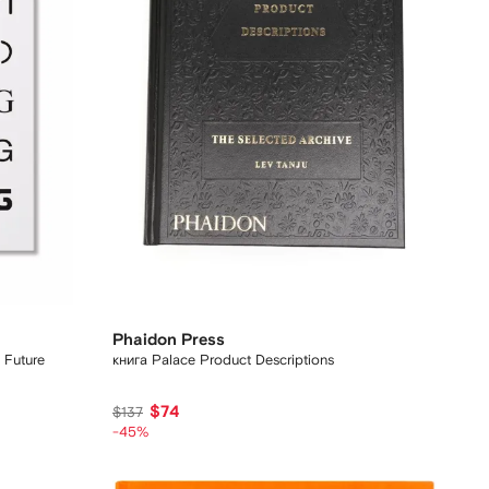
Phaidon Press
 Future
книга Palace Product Descriptions
$74
$137
-45%