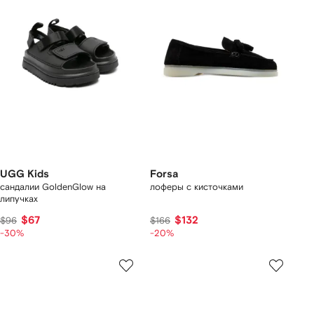
UGG Kids
Forsa
сандалии GoldenGlow на
лоферы с кисточками
липучках
$67
$132
$96
$166
-30%
-20%