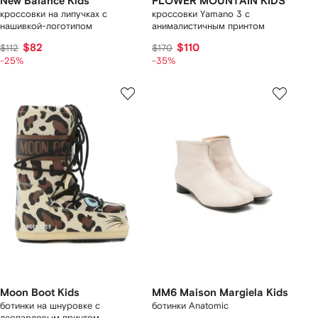
New Balance Kids
FLOWER MOUNTAIN KIDS
кроссовки на липучках с
кроссовки Yamano 3 с
нашивкой-логотипом
анималистичным принтом
$82
$110
$112
$170
-25%
-35%
Moon Boot Kids
MM6 Maison Margiela Kids
ботинки на шнуровке с
ботинки Anatomic
леопардовым принтом