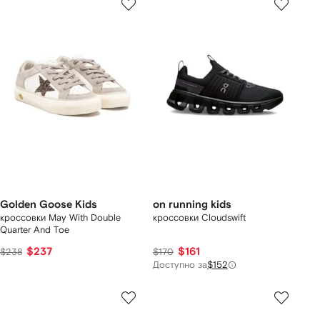
Golden Goose Kids
on running kids
кроссовки May With Double
кроссовки Cloudswift
Quarter And Toe
$237
$161
$238
$170
Доступно за
$152