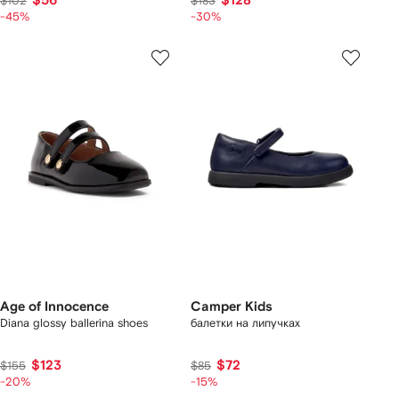
$56
$128
$102
$183
-45%
-30%
Age of Innocence
Camper Kids
Diana glossy ballerina shoes
балетки на липучках
$123
$72
$155
$85
-20%
-15%