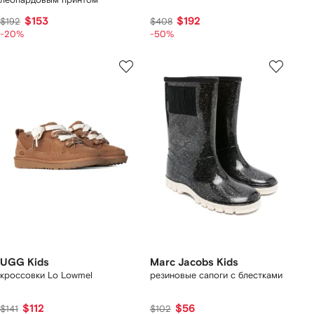
$153
$192
$192
$408
-20%
-50%
UGG Kids
Marc Jacobs Kids
кроссовки Lo Lowmel
резиновые сапоги с блестками
$112
$56
$141
$102