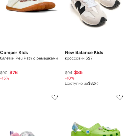
Camper Kids
New Balance Kids
балетки Peu Path с ремешками
кроссовки 327
$76
$85
$90
$94
-15%
-10%
Доступно за
$82