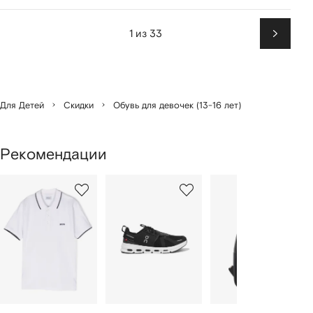
1 из 33
Вперед
Для Детей
Скидки
Обувь для девочек (13-16 лет)
Рекомендации
1
2
3
из
из
из
из
2
12
12
12
моделей