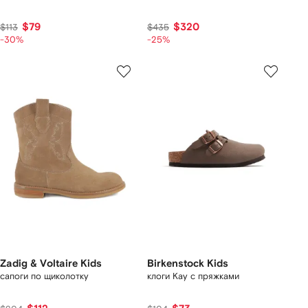
$79
$320
$113
$435
-30%
-25%
Zadig & Voltaire Kids
Birkenstock Kids
сапоги по щиколотку
клоги Kay с пряжками