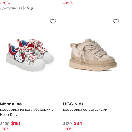
-20%
-45%
Доступно за
$69
Monnalisa
UGG Kids
кроссовки из коллаборации с
кроссовки со вставками
Hello Kitty
$181
$84
$259
$120
-30%
-30%