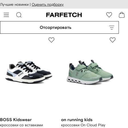
оступность
ерейти к
Лучшие новинки |
Оценить подборку
айта
сновному
ARFETCH
онтенту
Отсортировать
BOSS Kidswear
on running kids
кроссовки со вставками
кроссовки On Cloud Play