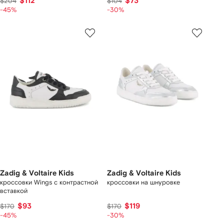
$112
$73
$204
$104
-45%
-30%
Zadig & Voltaire Kids
Zadig & Voltaire Kids
кроссовки Wings с контрастной
кроссовки на шнуровке
вставкой
$93
$119
$170
$170
-45%
-30%