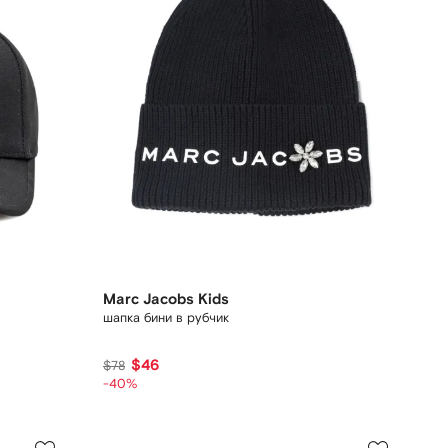
Marc Jacobs Kids
шапка бини в рубчик
$46
$78
-40%