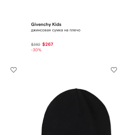
Givenchy Kids
джинсовая сумка на плечо
$267
$382
-30%