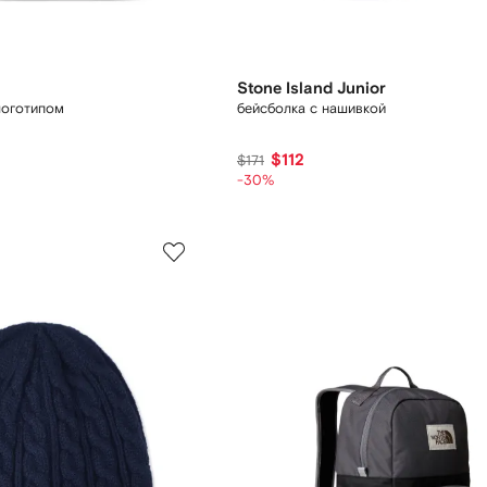
Stone Island Junior
логотипом
бейсболка с нашивкой
$112
$171
-30%