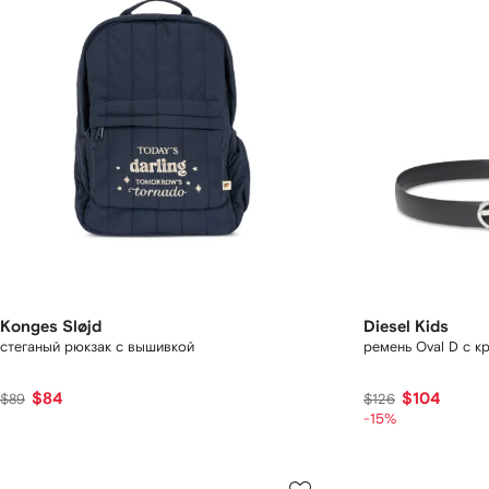
Konges Sløjd
Diesel Kids
стеганый рюкзак с вышивкой
ремень Oval D с к
$84
$104
$89
$126
-15%