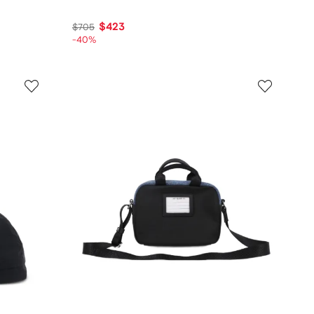
$423
$705
-40%