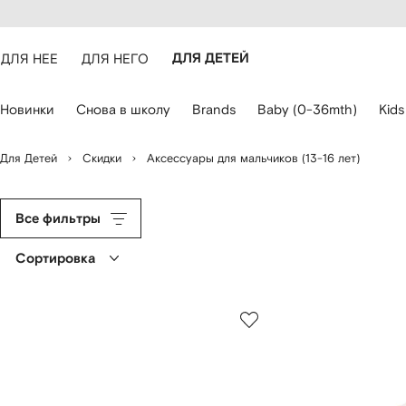
оступность
ерейти к
айта
сновному
ARFETCH
онтенту
ДЛЯ НЕЕ
ДЛЯ НЕГО
ДЛЯ ДЕТЕЙ
ля
Новинки
Снова в школу
Brands
Baby (0-36mth)
Kids
авигации
спользуйте
лавиши
Для Детей
Скидки
Аксессуары для мальчиков (13-16 лет)
о
трелками
Все фильтры
Сортировка