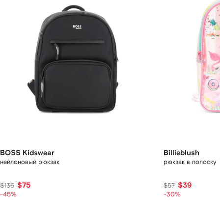
BOSS Kidswear
Billieblush
нейлоновый рюкзак
рюкзак в полоску
$75
$39
$136
$57
-45%
-30%