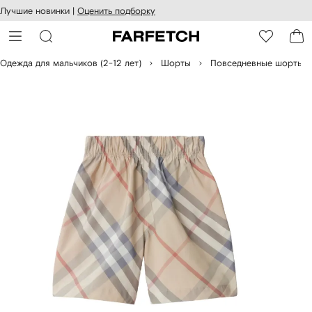
оступность
ерейти к
Лучшие новинки |
Оценить подборку
айта
сновному
ARFETCH
онтенту
Одежда для мальчиков (2-12 лет)
Шорты
Повседневные шорты