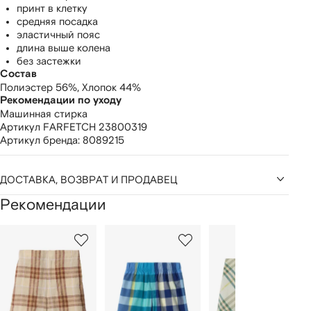
принт в клетку
средняя посадка
эластичный пояс
длина выше колена
без застежки
Состав
Полиэстер 56%,
Хлопок 44%
Рекомендации по уходу
Машинная стирка
Артикул FARFETCH
23800319
Артикул бренда:
8089215
ДОСТАВКА, ВОЗВРАТ И ПРОДАВЕЦ
Рекомендации
1
2
3
из
из
из
из
2
12
12
12
моделей