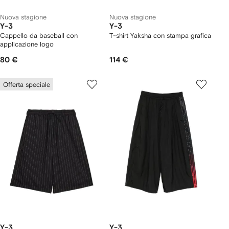
Nuova stagione
Nuova stagione
Y-3
Y-3
Cappello da baseball con
T-shirt Yaksha con stampa grafica
applicazione logo
80 €
114 €
Offerta speciale
Y-3
Y-3