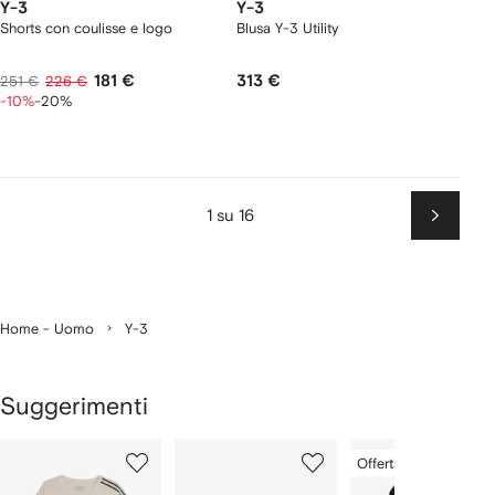
Y-3
Y-3
Shorts con coulisse e logo
Blusa Y-3 Utility
181 €
313 €
251 €
226 €
-10%
-20%
1 su 16
Succes
Home - Uomo
Y-3
Suggerimenti
Mostra
1
2
3
Offerta speciale
su
su
su
i
12
12
12