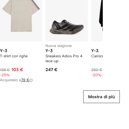
2
lementi
Nuova stagione
Y-3
Y-3
Y-3
T-shirt con righe
Sneakers Adios Pro 4
Camicia con taschino
lace-up
103 €
247 €
151 €
138 €
252 €
189 €
-25%
-20%
-20%
Acquistalo a
79 €
Mostra di più