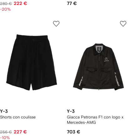
222 €
77 €
280 €
-20%
Y-3
Y-3
Shorts con coulisse
Giacca Petronas F1 con logo x
Mercedes-AMG
227 €
703 €
256 €
-10%