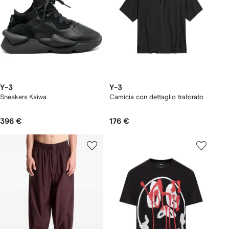
Y-3
Y-3
Sneakers Kaiwa
Camicia con dettaglio traforato
396 €
176 €