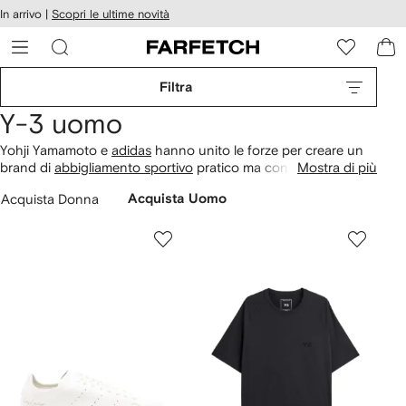
cessibilità
In arrivo |
Scopri le ultime novità
Vai ai
u
contenuti
ARFETCH
Filtra
Y-3 uomo
Yohji Yamamoto e
adidas
hanno unito le forze per creare un
brand di
abbigliamento sportivo
pratico ma con elementi di
Mostra di più
design haute couture. Il risultato finale è un mix
Acquista Donna
Acquista Uomo
all'avanguardia dello spirito unico di Yamamoto e l'esperienza
di adidas per lo sportwear. Scopri le linee essenziali e il design
minimal ad alte performance della nuova collezione Y-3 su
FARFETCH.