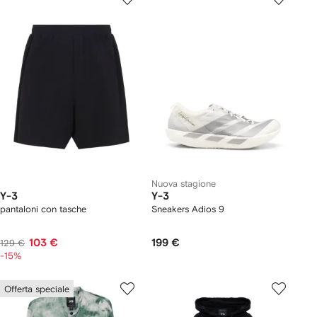
Nuova stagione
Y-3
Y-3
pantaloni con tasche
Sneakers Adios 9
103 €
199 €
129 €
-15%
Offerta speciale