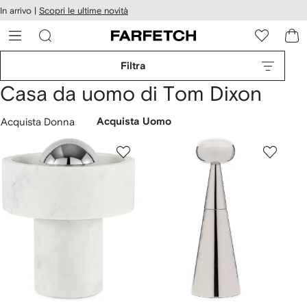
cessibilità
In arrivo |
Scopri le ultime novità
Vai ai
u
contenuti
ARFETCH
Filtra
Casa da uomo di Tom Dixon
Acquista Donna
Acquista Uomo