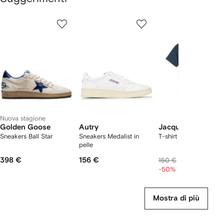
Mostra
1
2
3
su
su
su
i
12
12
12
2
lementi
Nuova stagione
Golden Goose
Autry
Jacquemus
Sneakers Ball Star
Sneakers Medalist in
T-shirt in cotone
pelle
398 €
156 €
75 €
150 €
-50%
Mostra di più