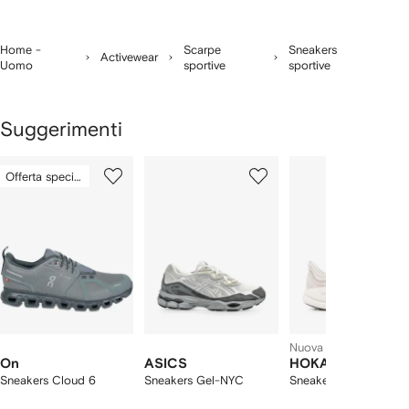
Home -
Scarpe
Sneakers
Activewear
Uomo
sportive
sportive
Suggerimenti
Mostra
1
2
3
Offerta speciale
su
su
su
i
7
7
7
7
lementi
Nuova stagione
On
ASICS
HOKA
Sneakers Cloud 6
Sneakers Gel-NYC
Sneakers Bondi 9