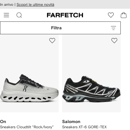
cessibilità
In arrivo |
Scopri le ultime novità
Vai ai
u
contenuti
ARFETCH
Filtra
On
Salomon
Sneakers Cloudtilt "Rock/Ivory"
Sneakers XT-6 GORE-TEX