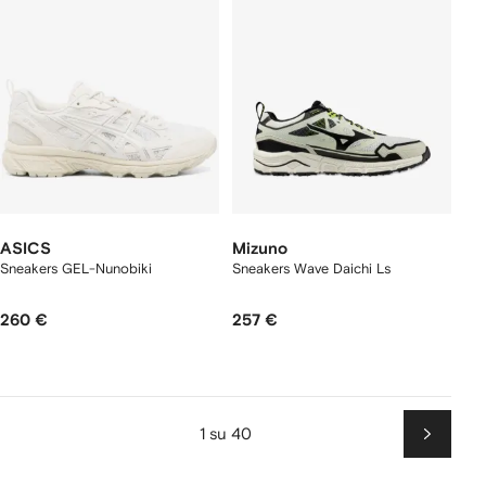
ASICS
Mizuno
Sneakers GEL-Nunobiki
Sneakers Wave Daichi Ls
260 €
257 €
1 su 40
Succes