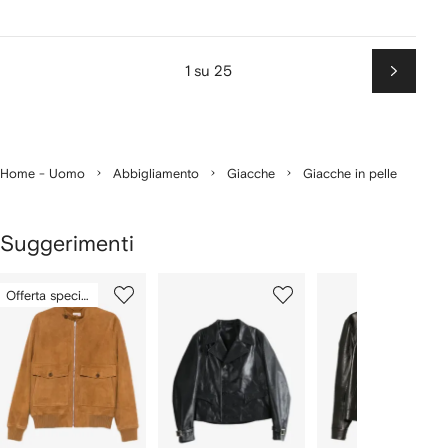
1 su 25
Succes
Home - Uomo
Abbigliamento
Giacche
Giacche in pelle
Suggerimenti
Mostra
1
2
3
Offerta speciale
su
su
su
i
5
5
5
5
lementi