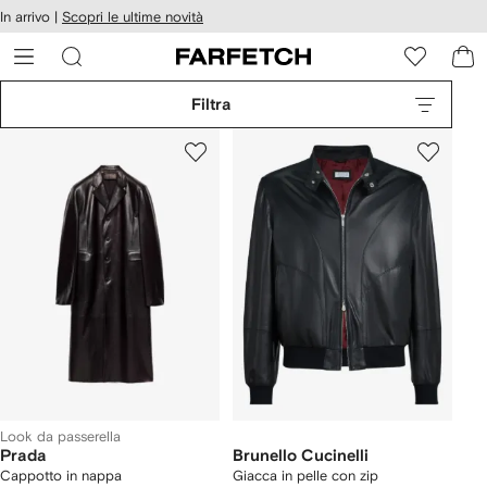
cessibilità
In arrivo |
Scopri le ultime novità
Vai ai
u
contenuti
ARFETCH
Filtra
Look da passerella
Prada
Brunello Cucinelli
Cappotto in nappa
Giacca in pelle con zip