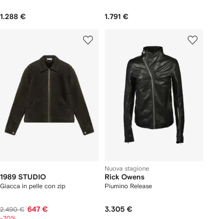
1.288 €
1.791 €
Nuova stagione
1989 STUDIO
Rick Owens
Giacca in pelle con zip
Piumino Release
647 €
3.305 €
2.490 €
-70%