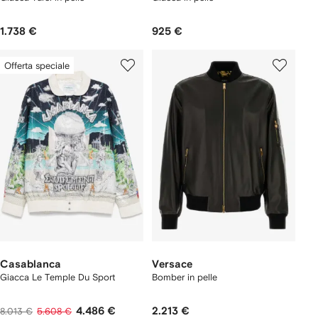
1.738 €
925 €
Offerta speciale
Casablanca
Versace
Giacca Le Temple Du Sport
Bomber in pelle
4.486 €
2.213 €
8.013 €
5.608 €