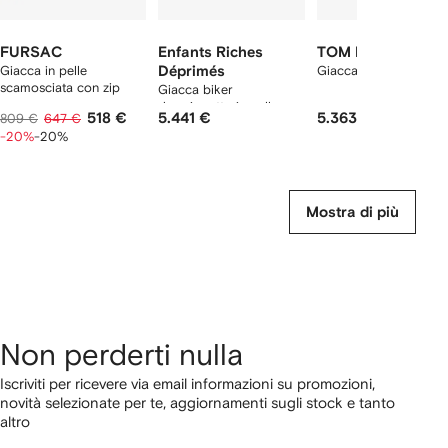
FURSAC
Enfants Riches
TOM FORD
Giacca in pelle
Déprimés
Giacca in pelle con zi
scamosciata con zip
Giacca biker
doppiopetto in pelle
518 €
5.441 €
5.363 €
809 €
647 €
-20%
-20%
Mostra di più
Non perderti nulla
Iscriviti per ricevere via email informazioni su promozioni,
novità selezionate per te, aggiornamenti sugli stock e tanto
altro