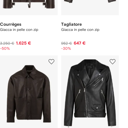
Courrèges
Tagliatore
Giacca in pelle con zip
Giacca in pelle con zip
1.625 €
647 €
3.250 €
952 €
-50%
-30%