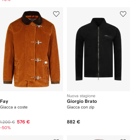
Nuova stagione
Fay
Giorgio Brato
Giacca a coste
Giacca con zip
576 €
882 €
1.200 €
-50%