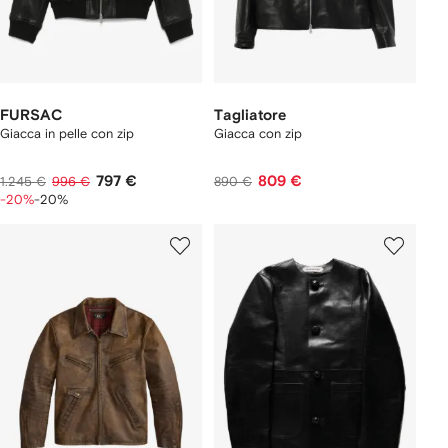
FURSAC
Tagliatore
Giacca in pelle con zip
Giacca con zip
797 €
809 €
1.245 €
996 €
890 €
-20%
-20%