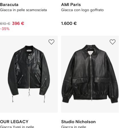
Baracuta
AMI Paris
Giacca in pelle scamosciata
Giacca con logo goffrato
396 €
1.600 €
610 €
-35%
OUR LEGACY
Studio Nicholson
Giacca Yurei in pelle
Giacca in pelle