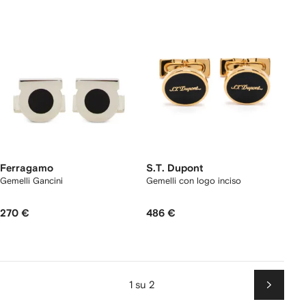
Ferragamo
S.T. Dupont
Gemelli Gancini
Gemelli con logo inciso
270 €
486 €
1 su 2
Succes