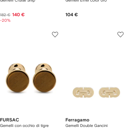
Gemelli Cruise Ship
Gemelli Eiffel color oro
140 €
104 €
182 €
-20%
FURSAC
Ferragamo
Gemelli con occhio di tigre
Gemelli Double Gancini