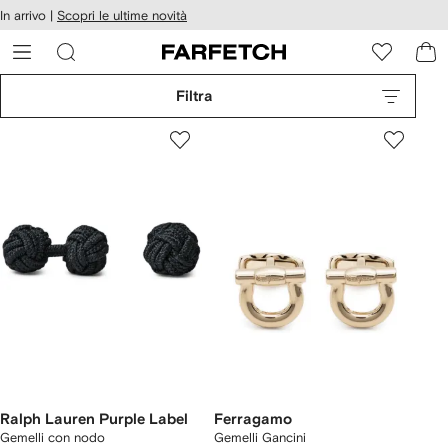
cessibilità
In arrivo |
Scopri le ultime novità
Vai ai
u
contenuti
ARFETCH
Filtra
Ralph Lauren Purple Label
Ferragamo
Gemelli con nodo
Gemelli Gancini