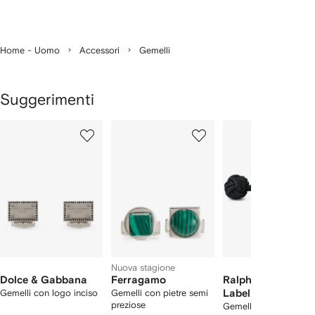
Home - Uomo
Accessori
Gemelli
Suggerimenti
Mostra
1
2
3
su
su
su
i
4
4
4
4
lementi
Nuova stagione
Dolce & Gabbana
Ferragamo
Ralph Lauren Purp
Gemelli con logo inciso
Gemelli con pietre semi
Label
preziose
Gemelli con nodo