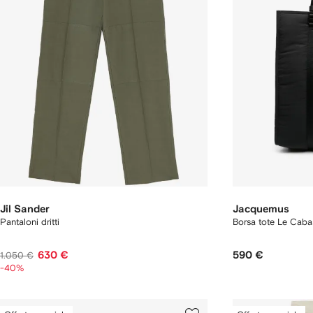
Jil Sander
Jacquemus
Pantaloni dritti
Borsa tote Le Cab
630 €
590 €
1.050 €
-40%