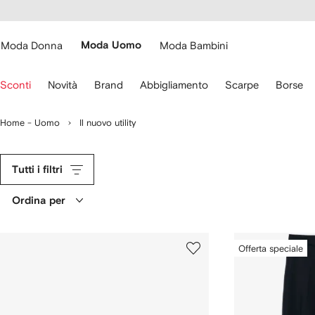
cessibilità
Vai ai
u
contenuti
ARFETCH
Moda Donna
Moda Uomo
Moda Bambini
sa
Sconti
Novità
Brand
Abbigliamento
Scarpe
Borse
recce
lla
Home - Uomo
Il nuovo utility
stiera
er
ostarti.
Tutti i filtri
Ordina per
Offerta speciale