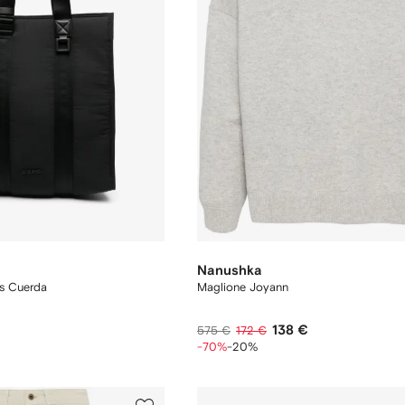
Nanushka
as Cuerda
Maglione Joyann
138 €
575 €
172 €
-70%
-20%