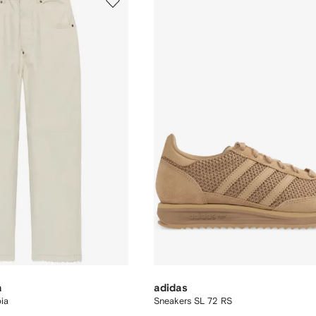
a
adidas
bia
Sneakers SL 72 RS