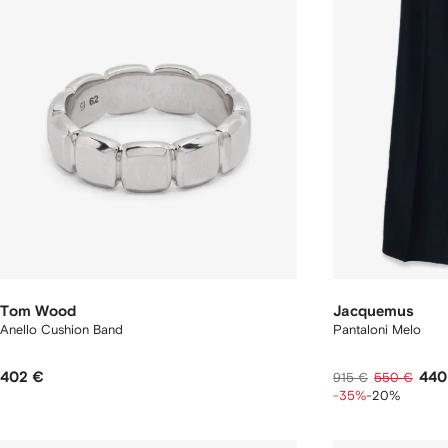
Tom Wood
Jacquemus
Anello Cushion Band
Pantaloni Melo
402 €
440
915 €
550 €
-35%
-20%