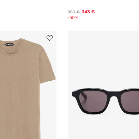
343 €
690 €
-50%