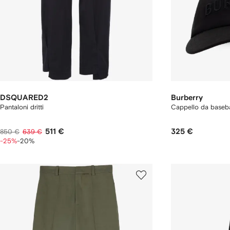
DSQUARED2
Burberry
Pantaloni dritti
Cappello da baseba
511 €
325 €
850 €
639 €
-25%
-20%