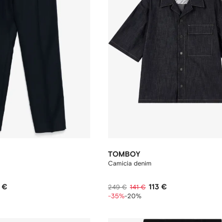
TOMBOY
Camicia denim
 €
113 €
249 €
141 €
-35%
-20%