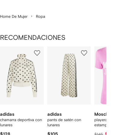
Home De Mujer
Ropa
RECOMENDACIONES
Mostrando
1
2
3
de
de
de
de
12
12
12
2
rtículos
adidas
adidas
Moschino
chamarra deportiva con
pants de satén con
playera con logo
lunares
lunares
estampado
$128
$105
$40
$145