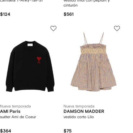
camiseta T-Anky-Tail-S1
vestido midi con peplum y
cinturón
$124
$561
Nueva temporada
Nueva temporada
AMI Paris
DAMSON MADDER
suéter Ami de Coeur
vestido corto Lilo
$364
$75