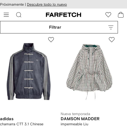
cesibilidad
Ir al
Próximamente |
Descubre todo lo nuevo
contenido
ARFETCH
principal
Filtrar
Nueva temporada
adidas
DAMSON MADDER
chamarra CTT 3.1 Chinese
impermeable Liu