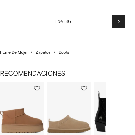
1 de 186
Siguien
Home De Mujer
Zapatos
Boots
RECOMENDACIONES
Mostrando
1
2
3
de
de
de
de
12
12
12
2
rtículos