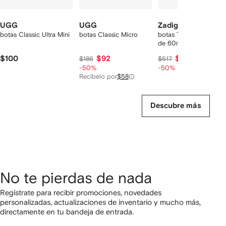
UGG
UGG
Zadig&Voltaire
botas Classic Ultra Mini
botas Classic Micro
botas Tyler con tacón
de 60mm
$100
$92
$258
$186
$517
-50%
-50%
Recíbelo por
$58
Descubre más
No te pierdas de nada
Regístrate para recibir promociones, novedades
personalizadas, actualizaciones de inventario y mucho más,
directamente en tu bandeja de entrada.