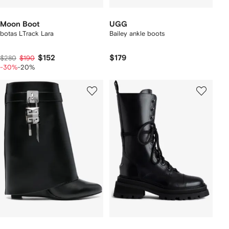
Moon Boot
UGG
botas LTrack Lara
Bailey ankle boots
$152
$179
$280
$190
-30%
-20%