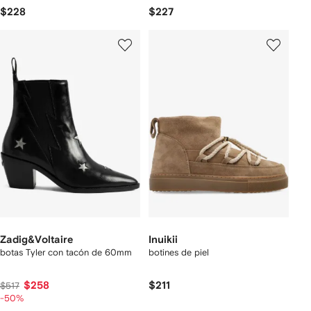
$228
$227
Zadig&Voltaire
Inuikii
botas Tyler con tacón de 60mm
botines de piel
$258
$211
$517
-50%