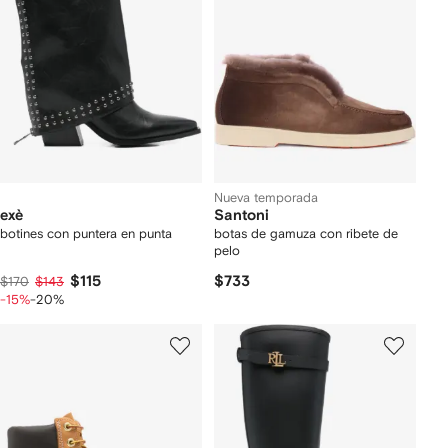
Nueva temporada
exè
Santoni
botines con puntera en punta
botas de gamuza con ribete de
pelo
$115
$733
$170
$143
-15%
-20%