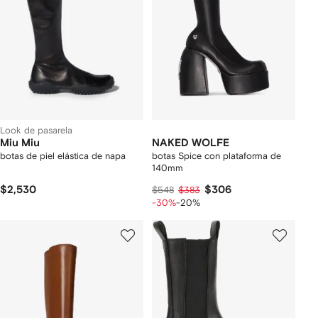
Look de pasarela
Miu Miu
NAKED WOLFE
botas de piel elástica de napa
botas Spice con plataforma de
140mm
$2,530
$306
$548
$383
-30%
-20%