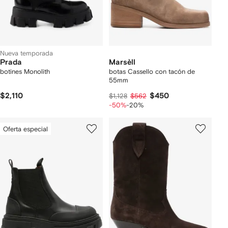
Nueva temporada
Prada
Marsèll
botines Monolith
botas Cassello con tacón de
55mm
$2,110
$450
$1,128
$562
-50%
-20%
Oferta especial