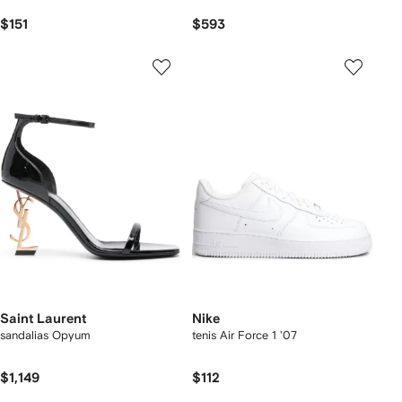
$151
$593
Saint Laurent
Nike
sandalias Opyum
tenis Air Force 1 '07
$1,149
$112