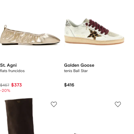
St. Agni
Golden Goose
flats fruncidos
tenis Ball Star
$373
$416
$467
-20%