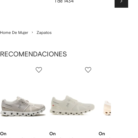
1 de 1434
Siguien
Home De Mujer
Zapatos
RECOMENDACIONES
Mostrando
1
2
3
de
de
de
de
12
12
12
2
rtículos
On
On
On