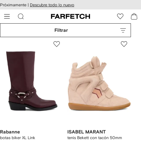
cesibilidad
Ir al
Próximamente |
Descubre todo lo nuevo
contenido
ARFETCH
principal
Filtrar
Rabanne
ISABEL MARANT
botas biker XL Link
tenis Bekett con tacón 50mm