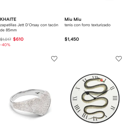
KHAITE
Miu Miu
zapatillas Jett D'Orsay con tacón
tenis con forro texturizado
de 85mm
$610
$1,450
$1,017
-40%