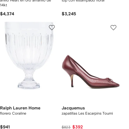
anillo Heart en oro amarillo de
top con estampado floral
14kt
$4,374
$3,245
Ralph Lauren Home
Jacquemus
florero Coraline
zapatillas Les Escarpins Tourni
$941
$392
$823