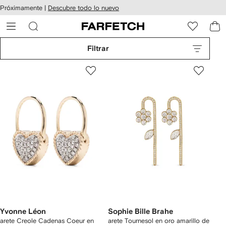
cesibilidad
Ir al
Próximamente |
Descubre todo lo nuevo
contenido
ARFETCH
principal
Filtrar
Yvonne Léon
Sophie Bille Brahe
arete Creole Cadenas Coeur en
arete Tournesol en oro amarillo de