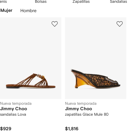
2
3
4
enis
Bolsas
Zapatillas
Sandalias
con clásicas
zapatillas
, flats versátiles y tenis contemporáros. Descubre
e
de
de
de
Saltar
los zapatos de novia de tus sueños, incluidos los modelos Saeda y
Mujer
Hombre
5
5
5
productos
Bing.
Nueva temporada
Nueva temporada
Jimmy Choo
Jimmy Choo
sandalias Lova
zapatillas Glace Mule 80
$929
$1,816