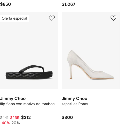
$850
$1,067
Oferta especial
Jimmy Choo
Jimmy Choo
flip flops con motivo de rombos
zapatillas Romy
$212
$800
$441
$265
-40%
-20%