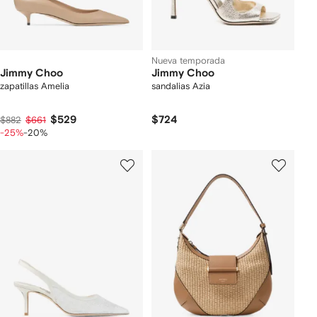
Nueva temporada
Jimmy Choo
Jimmy Choo
zapatillas Amelia
sandalias Azia
$529
$724
$882
$661
-25%
-20%