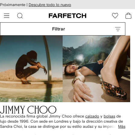
cesibilidad
Ir al
Próximamente |
Descubre todo lo nuevo
contenido
ARFETCH
principal
Filtrar
La reconocida firma global Jimmy Choo ofrece
calzado
y
bolsas
de
lujo desde 1996. Con sede en Londres y bajo la dirección creativa de
Sandra Choi, la casa se distingue por su estilo audaz y su impecable
Más
artesanía. Encontrarás diseños adornados con cristales y perlas, junto