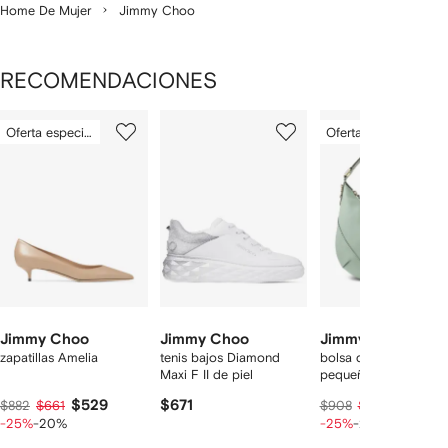
Home De Mujer
Jimmy Choo
RECOMENDACIONES
Mostrando
1
2
3
Oferta especial
Oferta especial
de
de
de
de
12
12
12
2
rtículos
Jimmy Choo
Jimmy Choo
Jimmy Choo
zapatillas Amelia
tenis bajos Diamond
bolsa de hombro Bar
Maxi F II de piel
pequeña
$529
$671
$510
$882
$661
$908
$638
-25%
-20%
-25%
-20%