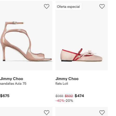
Oferta especial
Jimmy Choo
Jimmy Choo
sandalias Azia 75
flats Loli
$675
$474
$988
$592
-40%
-20%