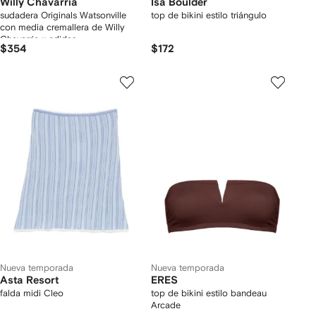
Willy Chavarria
Isa Boulder
sudadera Originals Watsonville
top de bikini estilo triángulo
con media cremallera de Willy
Chavarria x adidas
$354
$172
Nueva temporada
Nueva temporada
Asta Resort
ERES
falda midi Cleo
top de bikini estilo bandeau
Arcade