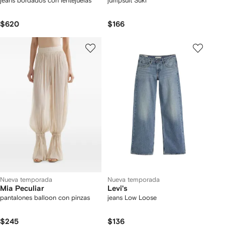
jeans bordados con lentejuelas
jumpsuit Suki
$620
$166
Nueva temporada
Nueva temporada
Mia Peculiar
Levi's
pantalones balloon con pinzas
jeans Low Loose
$245
$136