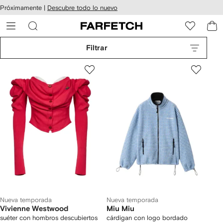
cesibilidad
Ir al
Próximamente |
Descubre todo lo nuevo
contenido
ARFETCH
principal
Filtrar
Nueva temporada
Nueva temporada
Vivienne Westwood
Miu Miu
suéter con hombros descubiertos
cárdigan con logo bordado