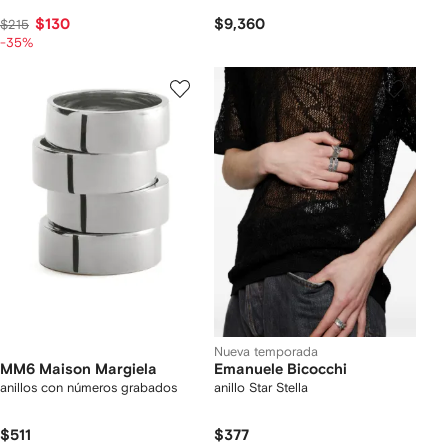
$130
$9,360
$215
-35%
Nueva temporada
MM6 Maison Margiela
Emanuele Bicocchi
anillos con números grabados
anillo Star Stella
$511
$377