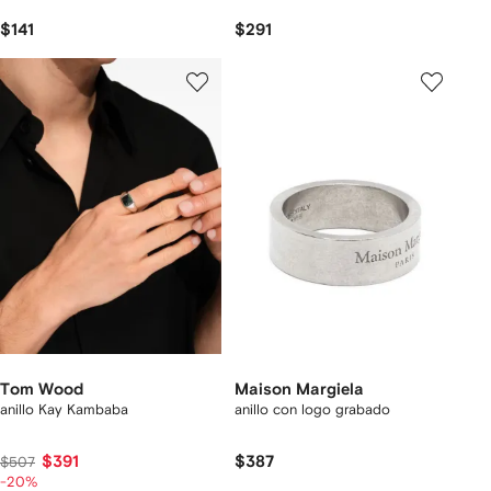
$141
$291
Tom Wood
Maison Margiela
anillo Kay Kambaba
anillo con logo grabado
$391
$387
$507
-20%