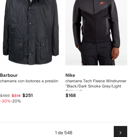
Barbour
Nike
chamarra con botones a presión
chamarra Tech Fleece Windrunner
"Black/Dark Smoke Grey/Light
Crimson"
$251
$168
$455
$314
-30%
-20%
1 de 548
Siguien