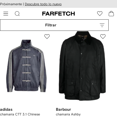
cesibilidad
Ir al
Próximamente |
Descubre todo lo nuevo
contenido
ARFETCH
principal
Filtrar
adidas
Barbour
chamarra CTT 3.1 Chinese
chamarra Ashby