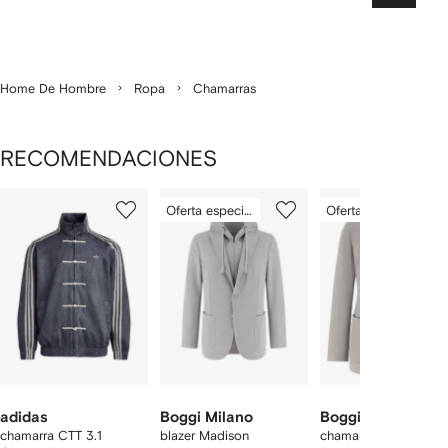
Home De Hombre
Ropa
Chamarras
RECOMENDACIONES
Mostrando
1
2
3
Oferta especial
Oferta especial
de
de
de
de
12
12
12
2
rtículos
adidas
Boggi Milano
Boggi Milano
chamarra CTT 3.1
blazer Madison
chamarra con bolsillo