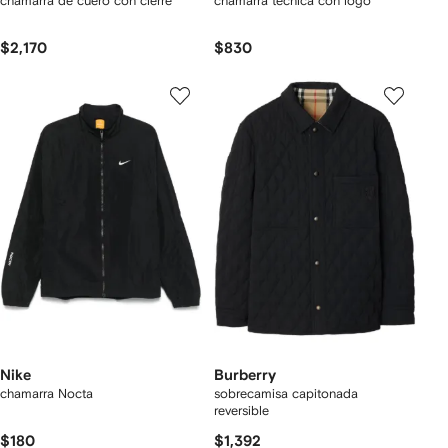
chamarra de cuero con cierre
chamarra técnica con logo
$2,170
$830
Nike
Burberry
chamarra Nocta
sobrecamisa capitonada
reversible
$180
$1,392