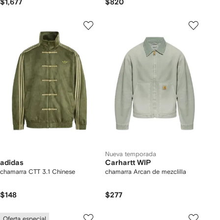
$1,677
$820
Nueva temporada
adidas
Carhartt WIP
chamarra CTT 3.1 Chinese
chamarra Arcan de mezclilla
$148
$277
Oferta especial