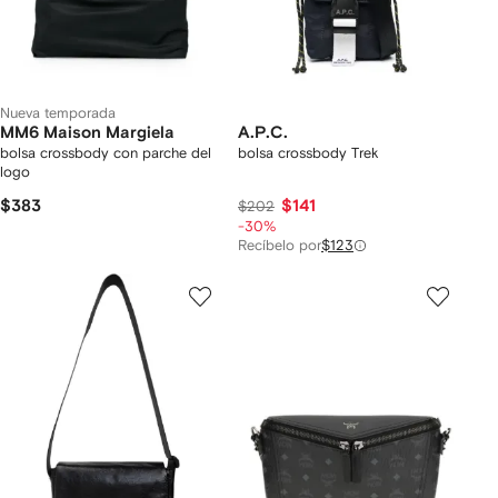
Nueva temporada
MM6 Maison Margiela
A.P.C.
bolsa crossbody con parche del
bolsa crossbody Trek
logo
$383
$141
$202
-30%
Recíbelo por
$123