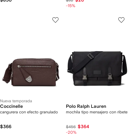
$850
$26
$32
-15%
Nueva temporada
Coccinelle
Polo Ralph Lauren
cangurera con efecto granulado
mochila tipo mensajero con ribete
$366
$364
$456
-20%