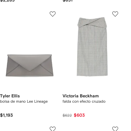
$2,283
$831
Tyler Ellis
Victoria Beckham
bolsa de mano Lee Lineage
falda con efecto cruzado
$1,193
$603
$622