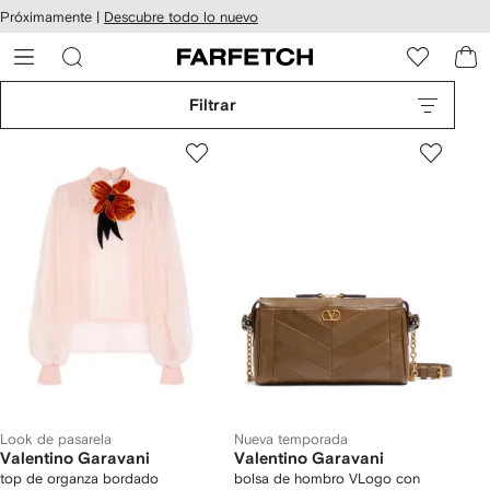
cesibilidad
Ir al
Próximamente |
Descubre todo lo nuevo
contenido
ARFETCH
principal
Filtrar
Look de pasarela
Nueva temporada
Valentino Garavani
Valentino Garavani
top de organza bordado
bolsa de hombro VLogo con