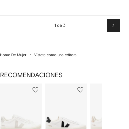
1 de 3
Siguien
Home De Mujer
Vístete como una editora
RECOMENDACIONES
Mostrando
1
2
3
de
de
de
de
12
12
12
2
rtículos