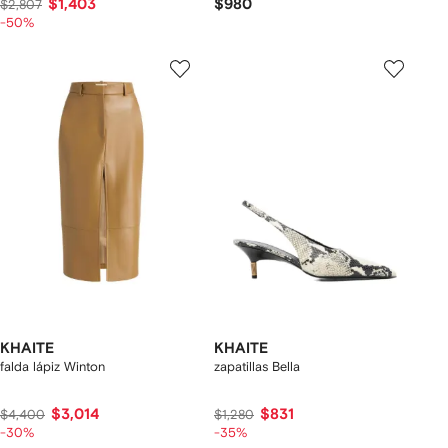
$1,403
$980
$2,807
-50%
KHAITE
KHAITE
falda lápiz Winton
zapatillas Bella
$3,014
$831
$4,400
$1,280
-30%
-35%