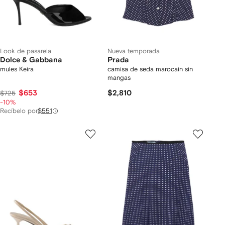
Look de pasarela
Nueva temporada
Dolce & Gabbana
Prada
mules Keira
camisa de seda marocain sin
mangas
$653
$2,810
$725
-10%
Recíbelo por
$551