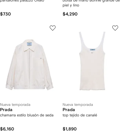
pantalones palazzo Ovalo
bolsa de mano Bonnie grande de
piel y lino
$730
$4,290
Nueva temporada
Nueva temporada
Prada
Prada
chamarra estilo blusón de seda
top tejido de canalé
$6,160
$1,890