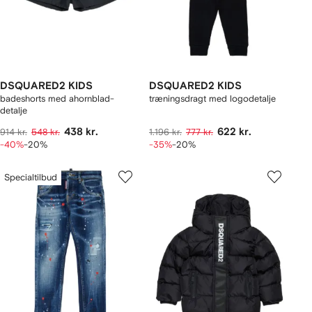
DSQUARED2 KIDS
DSQUARED2 KIDS
badeshorts med ahornblad-
træningsdragt med logodetalje
detalje
438 kr.
622 kr.
914 kr.
548 kr.
1.196 kr.
777 kr.
-40%
-20%
-35%
-20%
Specialtilbud