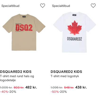
Specialtilbud
Specialtilbud
DSQUARED2 KIDS
DSQUARED2 KIDS
T-shirt med rund hals og
T-shirt med logotryk
logodetalje
482 kr.
438 kr.
1.005 kr.
603 kr.
1.096 kr.
548 kr.
-40%
-20%
-50%
-20%