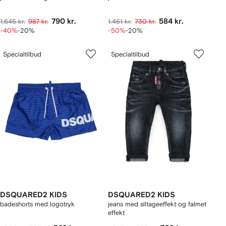
790 kr.
584 kr.
1.645 kr.
987 kr.
1.461 kr.
730 kr.
-40%
-20%
-50%
-20%
Specialtilbud
Specialtilbud
DSQUARED2 KIDS
DSQUARED2 KIDS
badeshorts med logotryk
jeans med slitageeffekt og falmet
effekt