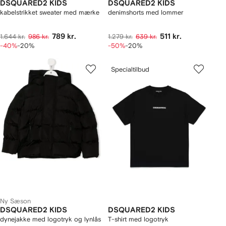
DSQUARED2 KIDS
DSQUARED2 KIDS
kabelstrikket sweater med mærke
denimshorts med lommer
789 kr.
511 kr.
1.644 kr.
986 kr.
1.279 kr.
639 kr.
-40%
-20%
-50%
-20%
Specialtilbud
Ny Sæson
DSQUARED2 KIDS
DSQUARED2 KIDS
dynejakke med logotryk og lynlås
T-shirt med logotryk