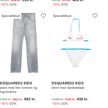
350 kr.
409 kr.
731 kr.
438 kr.
731 kr.
511 kr.
-40%
-20%
-30%
-20%
Specialtilbud
Specialtilbud
DSQUARED2 KIDS
DSQUARED2 KIDS
jeans med fem lommer og
bikini med hjertedetalje
logomærke
682 kr.
438 kr.
1.421 kr.
852 kr.
1.096 kr.
548 kr.
-40%
-20%
-50%
-20%