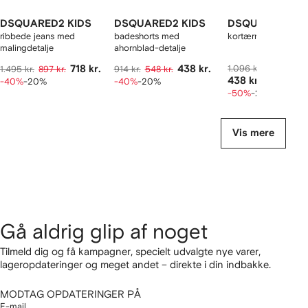
DSQUARED2 KIDS
DSQUARED2 KIDS
DSQUARED2 KI
ribbede jeans med
badeshorts med
kortærmet T-shirt
malingdetalje
ahornblad-detalje
718 kr.
438 kr.
1.096 kr.
548 kr.
1.495 kr.
897 kr.
914 kr.
548 kr.
438 kr.
-40%
-20%
-40%
-20%
-50%
-20%
Vis mere
Gå aldrig glip af noget
Tilmeld dig og få kampagner, specielt udvalgte nye varer,
lageropdateringer og meget andet – direkte i din indbakke.
MODTAG OPDATERINGER PÅ
E-mail