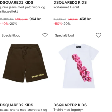
DSQUARED2 KIDS
DSQUARED2 KIDS
junior jeans med patchwork og
kortærmet T-shirt
slitageeffekt
964 kr.
438 kr.
2.009 kr.
1.205 kr.
1.096 kr.
548 kr.
-40%
-20%
-50%
-20%
Specialtilbud
Specialtilbud
DSQUARED2 KIDS
DSQUARED2 KIDS
casual shorts med snoretræk og
T-shirt med logotryk