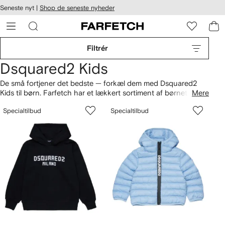
Seneste nyt |
Shop de seneste nyheder
gængelighed
pring til
 FARFETCH
ovedsiden
Filtrér
Dsquared2 Kids
De små fortjener det bedste — forkæl dem med Dsquared2
Kids til børn. Farfetch har et lækkert sortiment af børnetøj fra
Mere
det milanesiske modehus. Du finder derfor sko,
Specialtilbud
Specialtilbud
cowboybukser og cool accessories hos os — tjek især
udvalget af
toppe
for seje hættetrøjer, sweatshirts og T-shirts
med print samt logotryk.