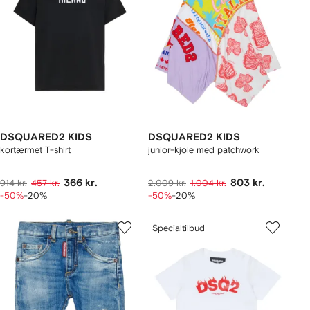
DSQUARED2 KIDS
DSQUARED2 KIDS
kortærmet T-shirt
junior-kjole med patchwork
366 kr.
803 kr.
914 kr.
457 kr.
2.009 kr.
1.004 kr.
-50%
-20%
-50%
-20%
Specialtilbud