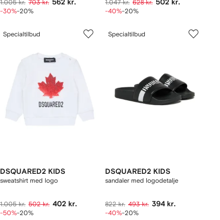
562 kr.
502 kr.
1.005 kr.
703 kr.
1.047 kr.
628 kr.
-30%
-20%
-40%
-20%
Specialtilbud
Specialtilbud
DSQUARED2 KIDS
DSQUARED2 KIDS
sweatshirt med logo
sandaler med logodetalje
402 kr.
394 kr.
1.005 kr.
502 kr.
822 kr.
493 kr.
-50%
-20%
-40%
-20%