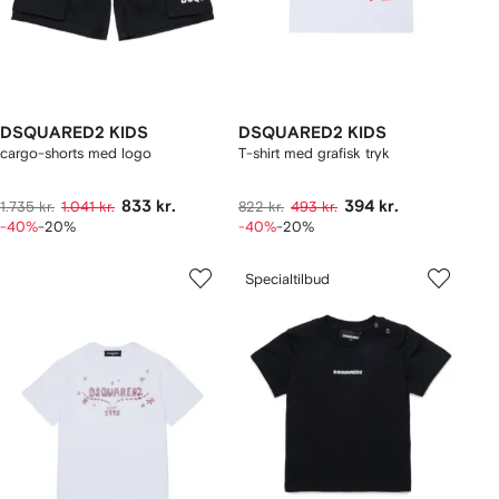
DSQUARED2 KIDS
DSQUARED2 KIDS
cargo-shorts med logo
T-shirt med grafisk tryk
833 kr.
394 kr.
1.735 kr.
1.041 kr.
822 kr.
493 kr.
-40%
-20%
-40%
-20%
Specialtilbud