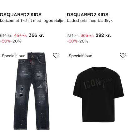
DSQUARED2 KIDS
DSQUARED2 KIDS
kortærmet T-shirt med logodetalje
badeshorts med bladtryk
366 kr.
292 kr.
914 kr.
457 kr.
731 kr.
365 kr.
-50%
-20%
-50%
-20%
Specialtilbud
Specialtilbud