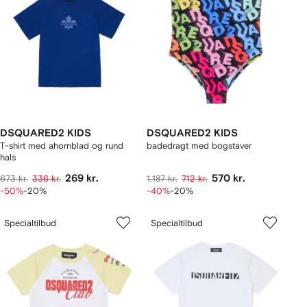
DSQUARED2 KIDS
DSQUARED2 KIDS
T-shirt med ahornblad og rund
badedragt med bogstaver
hals
269 kr.
570 kr.
673 kr.
336 kr.
1.187 kr.
712 kr.
-50%
-20%
-40%
-20%
Specialtilbud
Specialtilbud