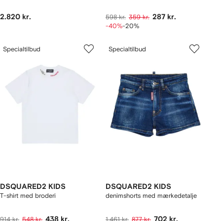
2.820 kr.
287 kr.
598 kr.
359 kr.
-40%
-20%
Specialtilbud
Specialtilbud
DSQUARED2 KIDS
DSQUARED2 KIDS
T-shirt med broderi
denimshorts med mærkedetalje
438 kr.
702 kr.
914 kr.
548 kr.
1.461 kr.
877 kr.