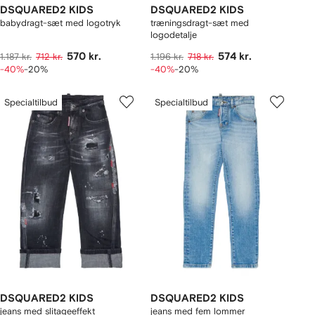
DSQUARED2 KIDS
DSQUARED2 KIDS
babydragt-sæt med logotryk
træningsdragt-sæt med
logodetalje
570 kr.
574 kr.
1.187 kr.
712 kr.
1.196 kr.
718 kr.
-40%
-20%
-40%
-20%
Specialtilbud
Specialtilbud
DSQUARED2 KIDS
DSQUARED2 KIDS
jeans med slitageeffekt
jeans med fem lommer