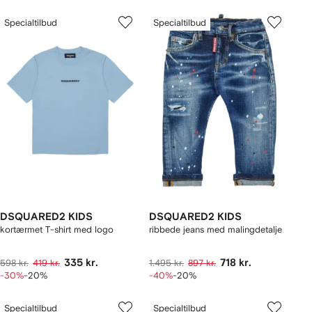
Specialtilbud
Specialtilbud
DSQUARED2 KIDS
DSQUARED2 KIDS
kortærmet T-shirt med logo
ribbede jeans med malingdetalje
335 kr.
718 kr.
598 kr.
419 kr.
1.495 kr.
897 kr.
-30%
-20%
-40%
-20%
Specialtilbud
Specialtilbud