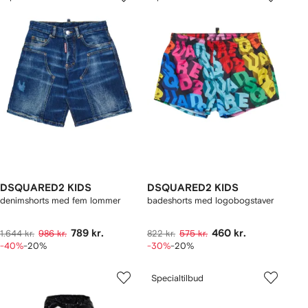
DSQUARED2 KIDS
DSQUARED2 KIDS
denimshorts med fem lommer
badeshorts med logobogstaver
789 kr.
460 kr.
1.644 kr.
986 kr.
822 kr.
575 kr.
-40%
-20%
-30%
-20%
Specialtilbud