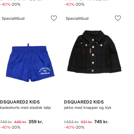
-40%
-20%
-40%
-20%
Specialtilbud
Specialtilbud
DSQUARED2 KIDS
DSQUARED2 KIDS
badeshorts med elastisk talje
jakke med knapper og tryk
359 kr.
745 kr.
749 kr.
449 kr.
1.553 kr.
931 kr.
-40%
-20%
-40%
-20%