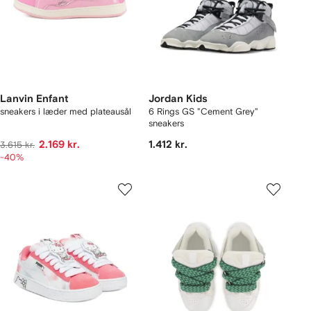
Lanvin Enfant
Jordan Kids
sneakers i læder med plateausål
6 Rings GS "Cement Grey"
sneakers
2.169 kr.
1.412 kr.
3.615 kr.
-40%