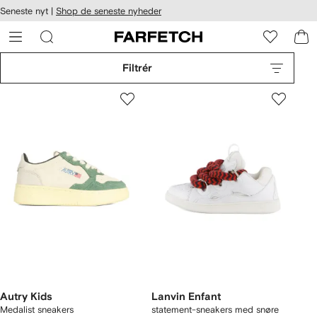
Seneste nyt |
Shop de seneste nyheder
gængelighed
pring til
 FARFETCH
ovedsiden
Filtrér
Autry Kids
Lanvin Enfant
Medalist sneakers
statement-sneakers med snøre