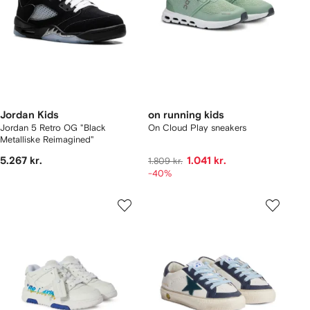
Jordan Kids
on running kids
Jordan 5 Retro OG "Black
On Cloud Play sneakers
Metalliske Reimagined"
5.267 kr.
1.041 kr.
1.809 kr.
-40%