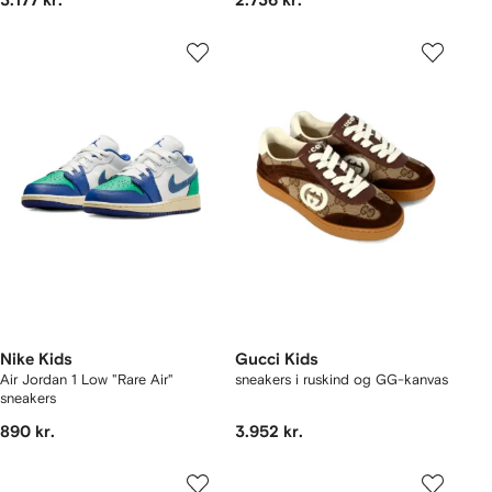
3.177 kr.
2.736 kr.
Nike Kids
Gucci Kids
Air Jordan 1 Low "Rare Air"
sneakers i ruskind og GG-kanvas
sneakers
890 kr.
3.952 kr.