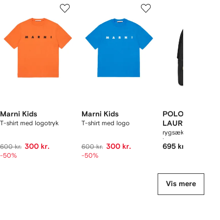
1
2
3
ud
ud
ud
ud
af
af
af
f
12
12
12
2
arer
Marni Kids
Marni Kids
POLO RALPH
T-shirt med logotryk
T-shirt med logo
LAUREN KIDS
rygsæk med broder
logo
300 kr.
300 kr.
695 kr.
600 kr.
600 kr.
-50%
-50%
Vis mere