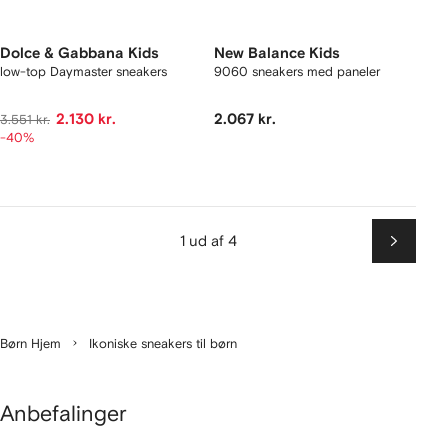
Dolce & Gabbana Kids
New Balance Kids
low-top Daymaster sneakers
9060 sneakers med paneler
2.130 kr.
2.067 kr.
3.551 kr.
-40%
1 ud af 4
Næste
Børn Hjem
Ikoniske sneakers til børn
Anbefalinger
iser