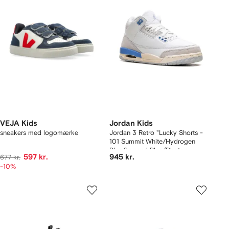
VEJA Kids
Jordan Kids
sneakers med logomærke
Jordan 3 Retro "Lucky Shorts -
101 Summit White/Hydrogen
Blue/Legend Blue/Photon
597 kr.
945 kr.
677 kr.
Dust/Pure Platinum/Sail" sneakers
-10%